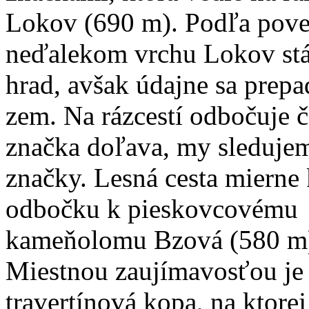
Lokov (690 m). Podľa pove
neďalekom vrchu Lokov stá
hrad, avšak údajne sa prepa
zem. Na rázcestí odbočuje 
značka doľava, my sleduje
značky. Lesná cesta mierne 
odbočku k pieskovcovému
kameňolomu Bzová (580 m
Miestnou zaujímavosťou je
travertínová kopa, na ktorej