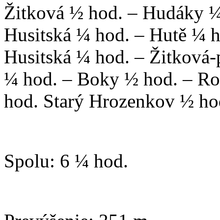
Žitková ½ hod. – Hudáky ¼
Husitská ¼ hod. – Hutě ¼ h
Husitská ¼ hod. – Žitková-
¼ hod. – Boky ½ hod. – R
hod. Starý Hrozenkov ½ ho
Spolu: 6 ¼ hod.