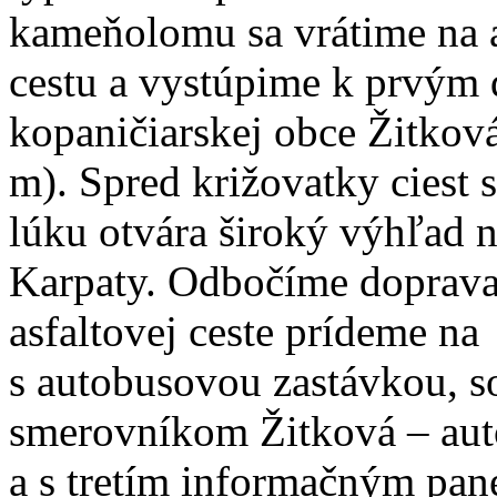
kameňolomu sa vrátime na 
cestu a vystúpime k prvý
kopaničiarskej obce Žitkov
m). Spred križovatky ciest 
lúku otvára široký výhľad n
Karpaty. Odbočíme doprava
asfaltovej ceste prídeme na
s autobusovou zastávkou, s
smerovníkom Žitková – au
a s tretím informačným pan