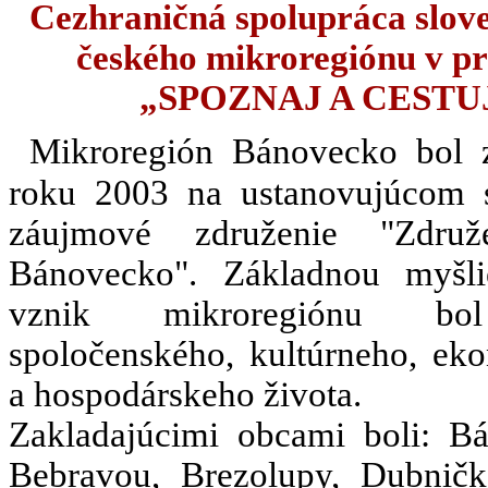
Cezhraničná spolupráca slov
českého mikroregiónu v pr
„SPOZNAJ A CESTU
Mikroregión Bánovecko bol 
roku 2003 na ustanovujúcom
záujmové združenie "Združ
Bánovecko". Základnou myšl
vznik mikroregiónu bo
spoločenského, kultúrneho, ek
a hospodárskeho života.
Zakladajúcimi obcami boli: B
Bebravou, Brezolupy, Dubničk