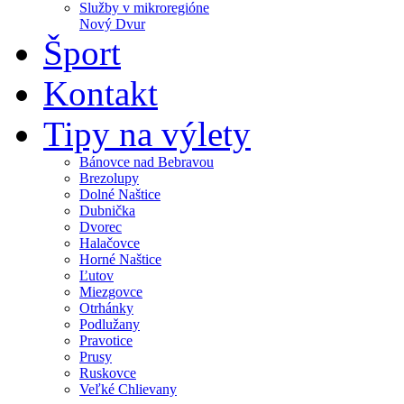
Služby v mikroregióne
Nový Dvur
Šport
Kontakt
Tipy na výlety
Bánovce nad Bebravou
Brezolupy
Dolné Naštice
Dubnička
Dvorec
Halačovce
Horné Naštice
Ľutov
Miezgovce
Otrhánky
Podlužany
Pravotice
Prusy
Ruskovce
Veľké Chlievany