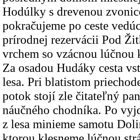
Hodúlky s drevenou zvoni
pokračujeme po ceste vedúc
prírodnej rezervácii Pod Ž
vrchem so vzácnou lúčnou 
Za osadou Hudáky cesta vs
lesa. Pri blatistom priechod
potok stojí zle čitateľný pan
náučného chodníka. Po vyj
z lesa minieme samotu Doli
ktorou klesneme lúčnou str