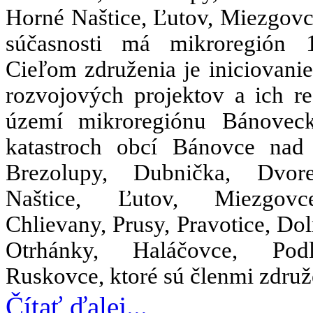
Horné Naštice, Ľutov, Miezgovc
súčasnosti má mikroregión 
Cieľom združenia je iniciovani
rozvojových projektov a ich re
území mikroregiónu Bánovec
katastroch obcí Bánovce nad
Brezolupy, Dubnička, Dvor
Naštice, Ľutov, Miezgov
Chlievany, Prusy, Pravotice, Dol
Otrhánky, Haláčovce, Po
Ruskovce, ktoré sú členmi združ
Čítať ďalej...