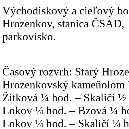
Východiskový a cieľový bo
Hrozenkov, stanica ČSAD,
parkovisko.
Časový rozvrh: Starý Hroz
Hrozenkovský kameňolom 
Žitková ¼ hod. – Skaličí ½
Lokov ¼ hod. – Bzová ¼ h
Lokov ¼ hod. – Skaličí ¼ h