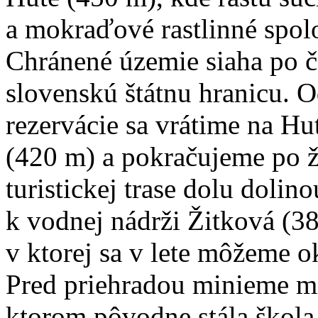
a mokraďové rastlinné spol
Chránené územie siaha po č
slovenskú štátnu hranicu. 
rezervácie sa vrátime na Hu
(420 m) a pokračujeme po ž
turistickej trase dolu dolino
k vodnej nádrži Žitková (3
v ktorej sa v lete môžeme o
Pred priehradou minieme mi
ktorom pôvodne stála škola 