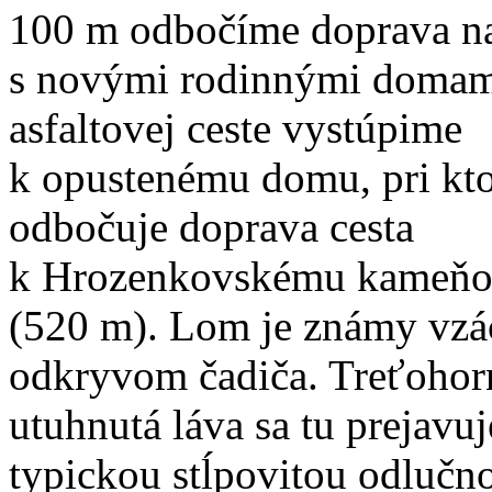
100 m odbočíme doprava na
s novými rodinnými domam
asfaltovej ceste vystúpime
k opustenému domu, pri kt
odbočuje doprava cesta
k Hrozenkovskému kameň
(520 m). Lom je známy vz
odkryvom čadiča. Treťohor
utuhnutá láva sa tu prejavuj
typickou stĺpovitou odlučn