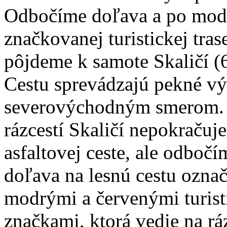
Odbočíme doľava a po mod
značkovanej turistickej tras
pôjdeme k samote Skaličí (
Cestu sprevádzajú pekné v
severovýchodným smerom.
rázcestí Skaličí nepokračuj
asfaltovej ceste, ale odbočí
doľava na lesnú cestu ozna
modrými a červenými turis
značkami, ktorá vedie na rá