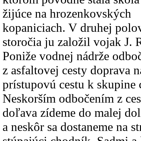
žijúce na hrozenkovských
kopaniciach. V druhej polov
storočia ju založil vojak J.
Poniže vodnej nádrže odbo
z asfaltovej cesty doprava n
prístupovú cestu k skupine 
Neskorším odbočením z ces
doľava zídeme do malej dol
a neskôr sa dostaneme na s
stúpajúci chodník. Sadmi a