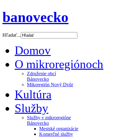
banovecko
Hľadať...
Domov
O mikroregiónoch
Združenie obcí
Bánovecko
Mikoregión Nový Dvůr
Kultúra
Služby
Služby v mikroregióne
Bánovecko
Mestské organizácie
Komerčné služby