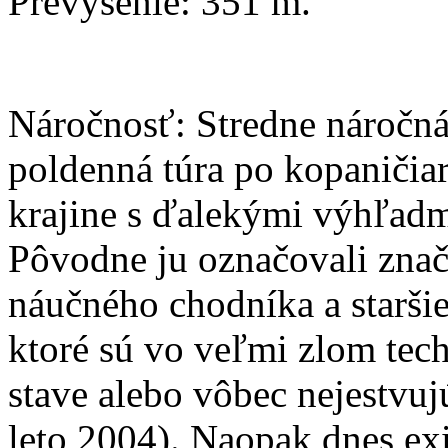
Prevýšenie: 351 m.
Náročnosť: Stredne náročná
poldenná túra po kopaničiar
krajine s ďalekými výhľadm
Pôvodne ju označovali zna
náučného chodníka a staršie
ktoré sú vo veľmi zlom te
stave alebo vôbec nejestvuj
leto 2004). Naopak dnes exi