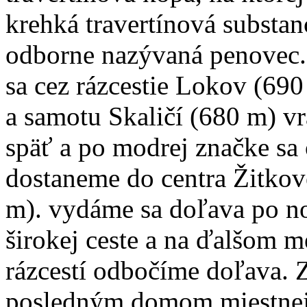
krehká travertínová substan
odborne nazývaná penovec
sa cez rázcestie Lokov (690
a samotu Skaličí (680 m) v
späť a po modrej značke sa
dostaneme do centra Žitkov
m). vydáme sa doľava po n
širokej ceste a na ďalšom 
rázcestí odbočíme doľava. 
posledným domom miestnej 