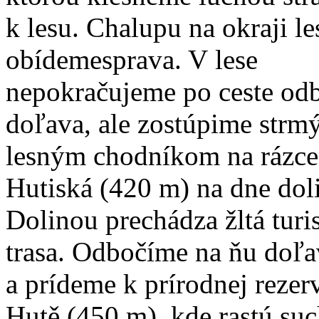
k lesu. Chalupu na okraji le
obídemesprava. V lese
nepokračujeme po ceste od
doľava, ale zostúpime str
lesným chodníkom na rázce
Hutiská (420 m) na dne dol
Dolinou prechádza žltá turi
trasa. Odbočíme na ňu doľa
a prídeme k prírodnej rezer
Hutě (450 m), kde rastú su