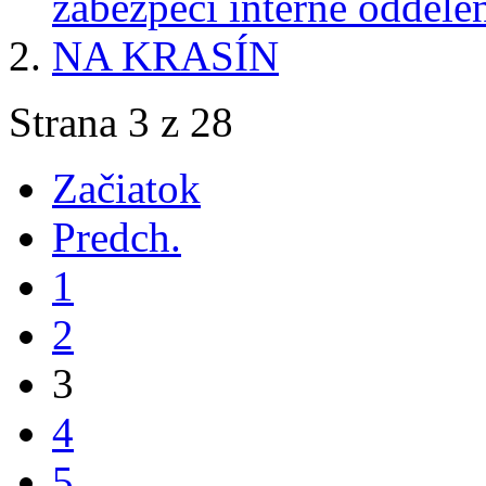
zabezpečí interné oddele
NA KRASÍN
Strana 3 z 28
Začiatok
Predch.
1
2
3
4
5