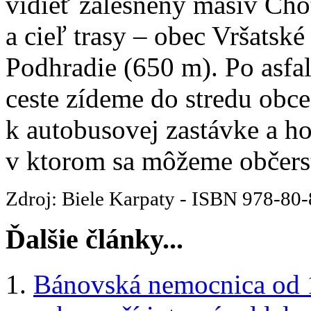
vidieť zalesnený masív Cho
a cieľ trasy – obec Vršatské
Podhradie (650 m). Po asfal
ceste zídeme do stredu obce
k autobusovej zastávke a ho
v ktorom sa môžeme občers
Zdroj: Biele Karpaty - ISBN 978-80
Ďalšie články...
Bánovská nemocnica od 