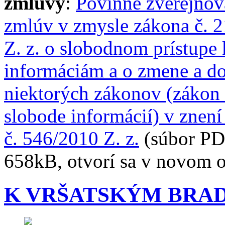
zmluvy
:
Povinné zverejňov
zmlúv v zmysle zákona č. 
Z. z. o slobodnom prístupe 
informáciám a o zmene a d
niektorých zákonov (zákon
slobode informácií) v znen
č. 546/2010 Z. z.
(súbor PD
658kB, otvorí sa v novom 
K VRŠATSKÝM BRA