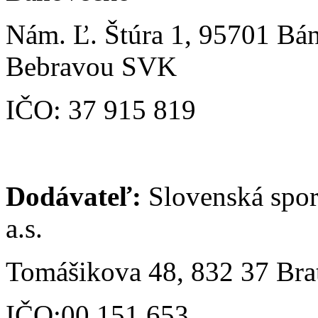
Nám. Ľ. Štúra 1, 95701 Bá
Bebravou SVK
IČO: 37 915 819
Dodávateľ:
Slovenská spor
a.s.
Tomášikova 48, 832 37 Brat
IČO:00 151 653