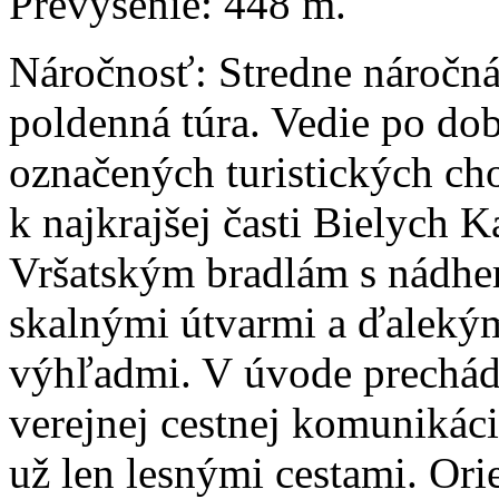
Prevýšenie: 448 m.
Náročnosť: Stredne náročn
poldenná túra. Vedie po do
označených turistických c
k najkrajšej časti Bielych K
Vršatským bradlám s nádhe
skalnými útvarmi a ďaleký
výhľadmi. V úvode prechád
verejnej cestnej komunikáci
už len lesnými cestami. Orie