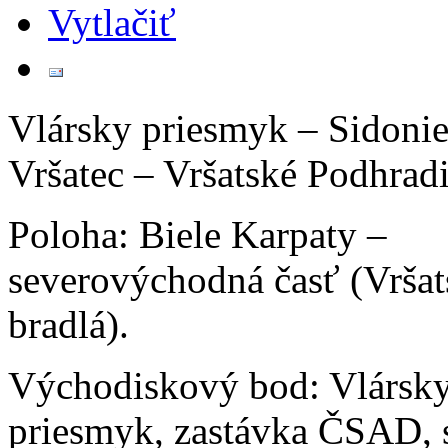
Vlársky priesmyk – Sidonie
Vršatec – Vršatské Podhrad
Poloha: Biele Karpaty –
severovýchodná časť (Vršat
bradlá).
Východiskový bod: Vlársk
priesmyk, zastávka ČSAD, 