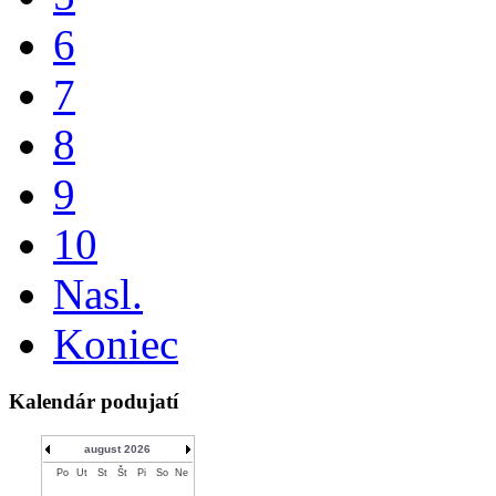
6
7
8
9
10
Nasl.
Koniec
Kalendár podujatí
august 2026
Po
Ut
St
Št
Pi
So
Ne