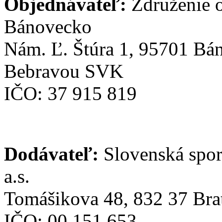
Objednávateľ:
Združenie 
Bánovecko
Nám. Ľ. Štúra 1, 95701 Bá
Bebravou SVK
IČO: 37 915 819
Dodávateľ:
Slovenská spor
a.s.
Tomášikova 48, 832 37 Brat
IČO: 00 151 653