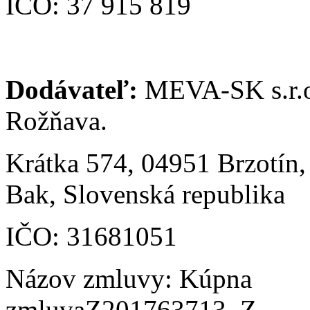
IČO: 37 915 819
Dodávateľ:
MEVA-SK s.r.
Rožňava.
Krátka 574, 04951 Brzotín,
Bak, Slovenská republika
IČO: 31681051
Názov zmluvy: Kúpna
zmluvaZ201763713_Z