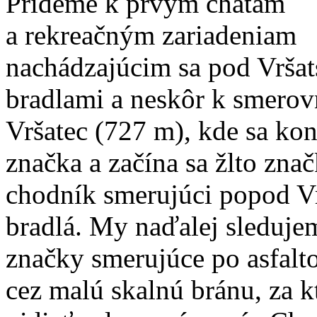
Prídeme k prvým chatám
a rekreačným zariadeniam
nachádzajúcim sa pod Vrša
bradlami a neskôr k smerov
Vršatec (727 m), kde sa kon
značka a začína sa žlto zna
chodník smerujúci popod V
bradlá. My naďalej sleduj
značky smerujúce po asfalto
cez malú skalnú bránu, za k