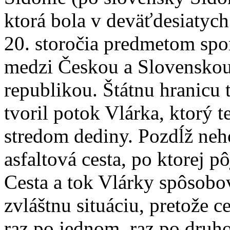
ktorá bola v deväťdesiatyc
20. storočia predmetom spo
medzi Českou a Slovensko
republikou. Štátnu hranicu t
tvoril potok Vlárka, ktorý t
stredom dediny. Pozdĺž neh
asfaltová cesta, po ktorej p
Cesta a tok Vlárky spôsobo
zvláštnu situáciu, pretože c
raz po jednom, raz po druh