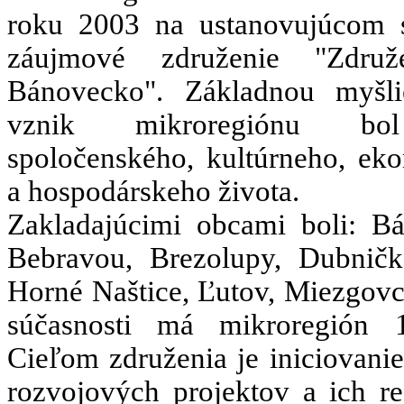
roku 2003 na ustanovujúcom
záujmové združenie "Združ
Bánovecko". Základnou myšl
vznik mikroregiónu bo
spoločenského, kultúrneho, ek
a hospodárskeho života.
Zakladajúcimi obcami boli: B
Bebravou, Brezolupy, Dubničk
Horné Naštice, Ľutov, Miezgovc
súčasnosti má mikroregión 
Cieľom združenia je iniciovani
rozvojových projektov a ich re