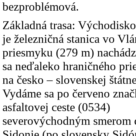
bezproblémová.
Základná trasa: Východisk
je železničná stanica vo Vl
priesmyku (279 m) nachádz
sa neďaleko hraničného pr
na česko – slovenskej štátne
Vydáme sa po červeno znač
asfaltovej ceste (0534)
severovýchodným smerom 
Sidonie (po slovensky Sidó