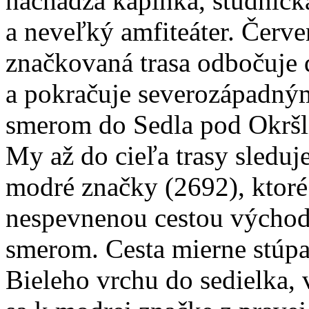
nachádza kaplnka, studničk
a neveľký amfiteáter. Červ
značkovaná trasa odbočuje
a pokračuje severozápadný
smerom do Sedla pod Okršl
My až do cieľa trasy sleduj
modré značky (2692), ktor
nespevnenou cestou výcho
smerom. Cesta mierne stúp
Bieleho vrchu do sedielka,