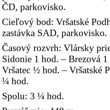
ČD, parkovisko.
Cieľový bod: Vršatské Podh
zastávka SAD, parkovisko.
Časový rozvrh: Vlársky pr
Sidonie 1 hod. – Brezová 1
Vršatec ½ hod. – Vršatské 
¼ hod.
Spolu: 3 ¼ hod.