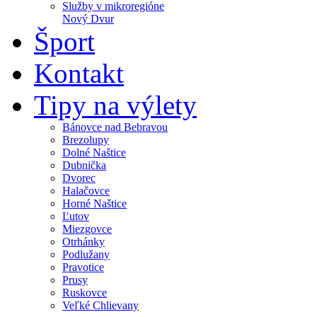
Služby v mikroregióne
Nový Dvur
Šport
Kontakt
Tipy na výlety
Bánovce nad Bebravou
Brezolupy
Dolné Naštice
Dubnička
Dvorec
Halačovce
Horné Naštice
Ľutov
Miezgovce
Otrhánky
Podlužany
Pravotice
Prusy
Ruskovce
Veľké Chlievany