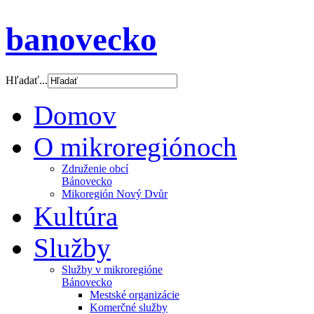
banovecko
Hľadať...
Domov
O mikroregiónoch
Združenie obcí
Bánovecko
Mikoregión Nový Dvůr
Kultúra
Služby
Služby v mikroregióne
Bánovecko
Mestské organizácie
Komerčné služby