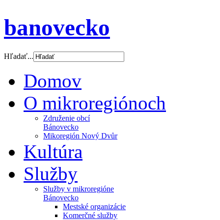
banovecko
Hľadať...
Domov
O mikroregiónoch
Združenie obcí
Bánovecko
Mikoregión Nový Dvůr
Kultúra
Služby
Služby v mikroregióne
Bánovecko
Mestské organizácie
Komerčné služby