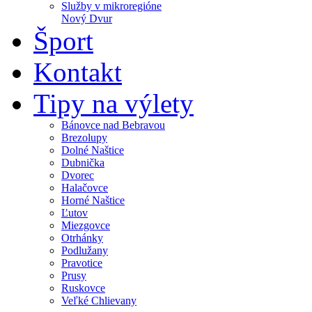
Služby v mikroregióne
Nový Dvur
Šport
Kontakt
Tipy na výlety
Bánovce nad Bebravou
Brezolupy
Dolné Naštice
Dubnička
Dvorec
Halačovce
Horné Naštice
Ľutov
Miezgovce
Otrhánky
Podlužany
Pravotice
Prusy
Ruskovce
Veľké Chlievany