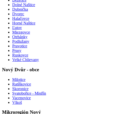
Dežerice
Dolné Naštice
Dubnička
Dvorec
Halačovce
Horné Naštice
Ľutov
Miezgovce
Otrhánky
Podlužany
Pravotice
Prusy
Ruskovce
Velké Chlievany
Nový Dvůr - obce
Milotice
Ratíškovice
Skoronice
Svatobořice - Mistřín
Vacenovice
Vlkoš
Mikroregión Nový