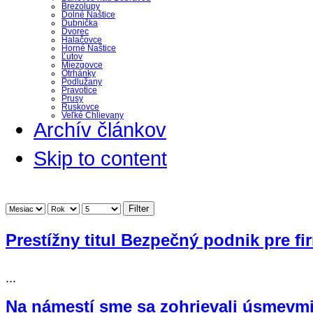
Brezolupy
Dolné Naštice
Dubnička
Dvorec
Halačovce
Horné Naštice
Ľutov
Miezgovce
Otrhánky
Podlužany
Pravotice
Prusy
Ruskovce
Veľké Chlievany
Archív článkov
Skip to content
Filter
Prestížny titul Bezpečný podnik pre f
...
Na námestí sme sa zohrievali úsmevmi