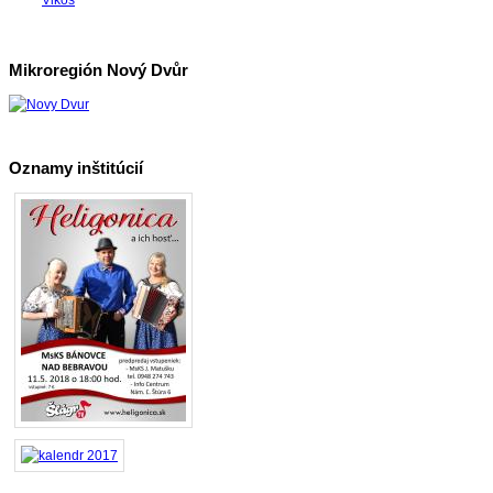
Vlkoš
Mikroregión Nový Dvůr
Oznamy inštitúcií