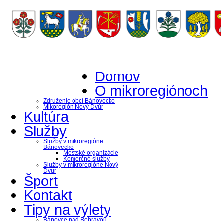
Domov
O mikroregiónoch
Združenie obcí Bánovecko
Mikoregión Nový Dvůr
Kultúra
Služby
Služby v mikroregióne
Bánovecko
Mestské organizácie
Komerčné služby
Služby v mikroregióne Nový
Dvur
Šport
Kontakt
Tipy na výlety
Bánovce nad Bebravou