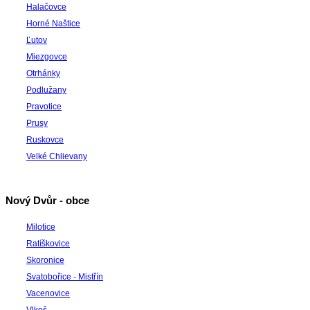
Halačovce
Horné Naštice
Ľutov
Miezgovce
Otrhánky
Podlužany
Pravotice
Prusy
Ruskovce
Velké Chlievany
Nový Dvůr - obce
Milotice
Ratíškovice
Skoronice
Svatobořice - Mistřín
Vacenovice