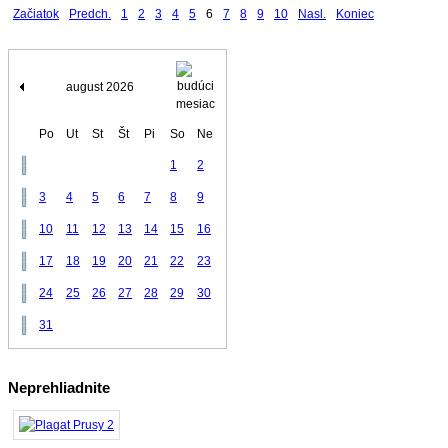
Kalendár
Začiatok
Predch.
1
2
3
4
5
6
7
8
9
10
Nasl.
Koniec
podujatí
august 2026
Po
Ut
St
Št
Pi
So
Ne
1
2
3
4
5
6
7
8
9
10
11
12
13
14
15
16
17
18
19
20
21
22
23
24
25
26
27
28
29
30
31
Neprehliadnite