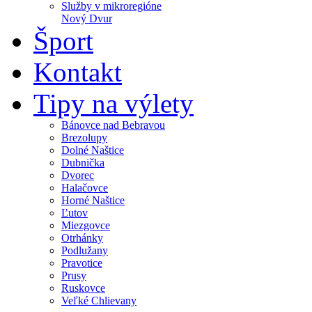
Služby v mikroregióne
Nový Dvur
Šport
Kontakt
Tipy na výlety
Bánovce nad Bebravou
Brezolupy
Dolné Naštice
Dubnička
Dvorec
Halačovce
Horné Naštice
Ľutov
Miezgovce
Otrhánky
Podlužany
Pravotice
Prusy
Ruskovce
Veľké Chlievany