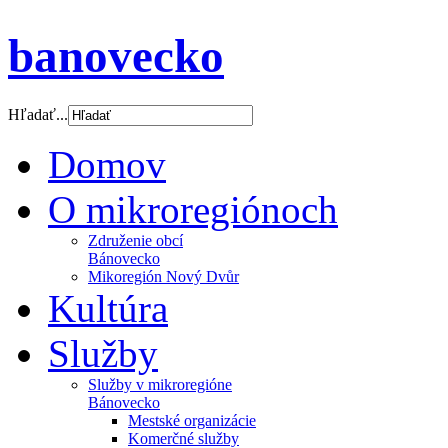
banovecko
Hľadať...
Domov
O mikroregiónoch
Združenie obcí
Bánovecko
Mikoregión Nový Dvůr
Kultúra
Služby
Služby v mikroregióne
Bánovecko
Mestské organizácie
Komerčné služby