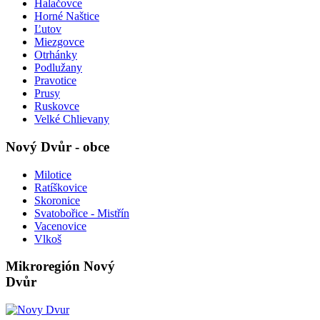
Halačovce
Horné Naštice
Ľutov
Miezgovce
Otrhánky
Podlužany
Pravotice
Prusy
Ruskovce
Velké Chlievany
Nový Dvůr - obce
Milotice
Ratíškovice
Skoronice
Svatobořice - Mistřín
Vacenovice
Vlkoš
Mikroregión Nový
Dvůr