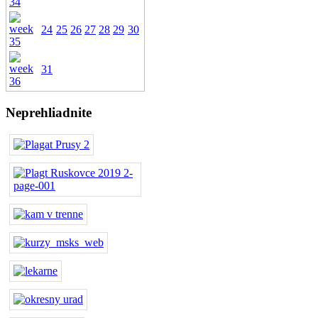
24
25
26
27
28
29
30
31
Neprehliadnite