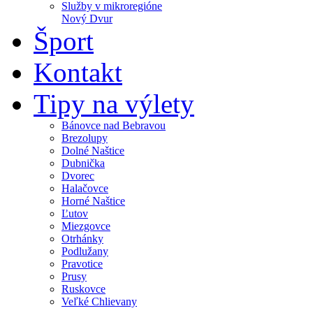
Služby v mikroregióne
Nový Dvur
Šport
Kontakt
Tipy na výlety
Bánovce nad Bebravou
Brezolupy
Dolné Naštice
Dubnička
Dvorec
Halačovce
Horné Naštice
Ľutov
Miezgovce
Otrhánky
Podlužany
Pravotice
Prusy
Ruskovce
Veľké Chlievany