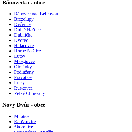
Bánovecko - obce
Bánovce nad Bebravou
Brezolupy
Dežerice
Dolné Naštice
Dubnička
Dvorec
Halačovce
Horné Naštice
Ľutov
Miezgovce
Otrhánky
Podlužany
Pravotice
Prusy
Ruskovce
Velké Chlievany
Nový Dvůr - obce
Milotice
Ratíškovice
Skoronice