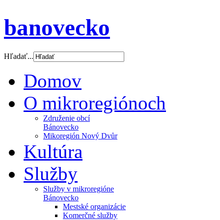
banovecko
Hľadať...
Domov
O mikroregiónoch
Združenie obcí
Bánovecko
Mikoregión Nový Dvůr
Kultúra
Služby
Služby v mikroregióne
Bánovecko
Mestské organizácie
Komerčné služby