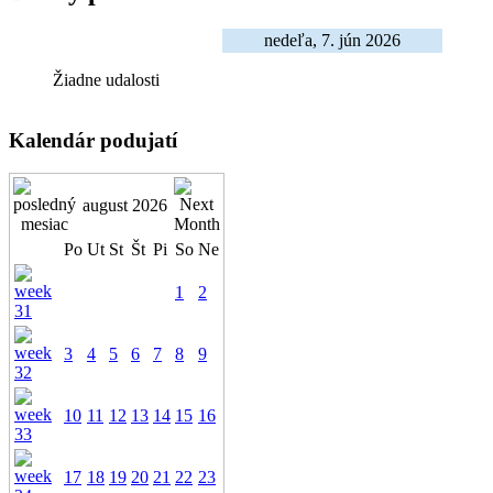
nedeľa, 7. jún 2026
Žiadne udalosti
Kalendár podujatí
august 2026
Po
Ut
St
Št
Pi
So
Ne
1
2
3
4
5
6
7
8
9
10
11
12
13
14
15
16
17
18
19
20
21
22
23