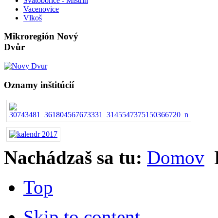
Svatobořice - Mistřín
Vacenovice
Vlkoš
Mikroregión Nový
Dvůr
Oznamy inštitúcií
Nachádzaš sa tu:
Domov
Top
Skip to content