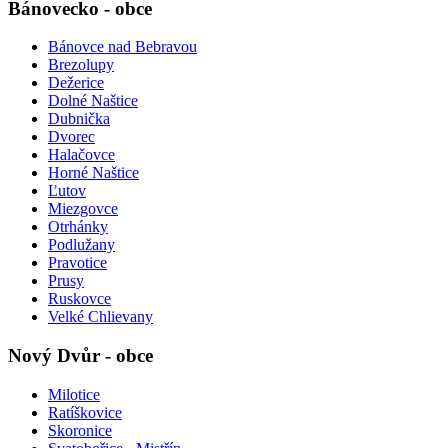
Bánovecko - obce
Bánovce nad Bebravou
Brezolupy
Dežerice
Dolné Naštice
Dubnička
Dvorec
Halačovce
Horné Naštice
Ľutov
Miezgovce
Otrhánky
Podlužany
Pravotice
Prusy
Ruskovce
Velké Chlievany
Nový Dvůr - obce
Milotice
Ratíškovice
Skoronice