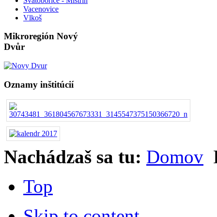
Svatobořice - Mistřín
Vacenovice
Vlkoš
Mikroregión Nový
Dvůr
Oznamy inštitúcií
Nachádzaš sa tu:
Domov
Top
Skip to content