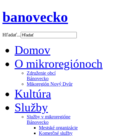
banovecko
Hľadať...
Domov
O mikroregiónoch
Združenie obcí
Bánovecko
Mikoregión Nový Dvůr
Kultúra
Služby
Služby v mikroregióne
Bánovecko
Mestské organizácie
Komerčné služby