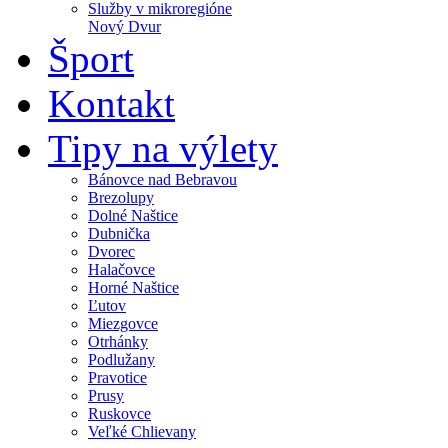
Služby v mikroregióne
Nový Dvur
Šport
Kontakt
Tipy na výlety
Bánovce nad Bebravou
Brezolupy
Dolné Naštice
Dubnička
Dvorec
Halačovce
Horné Naštice
Ľutov
Miezgovce
Otrhánky
Podlužany
Pravotice
Prusy
Ruskovce
Veľké Chlievany