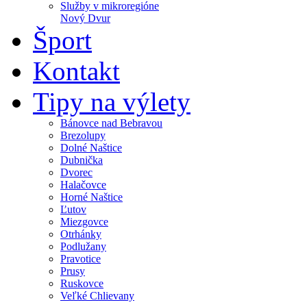
Služby v mikroregióne
Nový Dvur
Šport
Kontakt
Tipy na výlety
Bánovce nad Bebravou
Brezolupy
Dolné Naštice
Dubnička
Dvorec
Halačovce
Horné Naštice
Ľutov
Miezgovce
Otrhánky
Podlužany
Pravotice
Prusy
Ruskovce
Veľké Chlievany