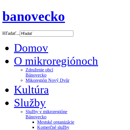
banovecko
Hľadať...
Domov
O mikroregiónoch
Združenie obcí
Bánovecko
Mikoregión Nový Dvůr
Kultúra
Služby
Služby v mikroregióne
Bánovecko
Mestské organizácie
Komerčné služby