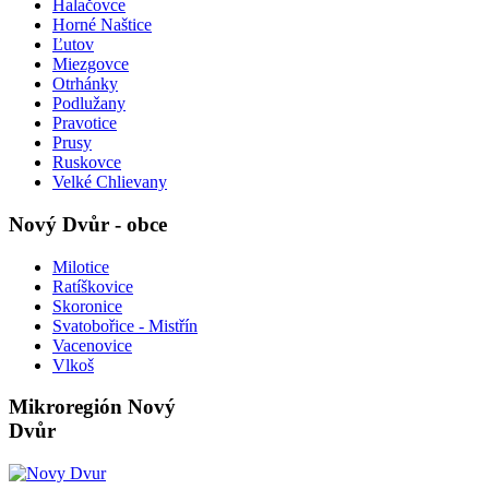
Halačovce
Horné Naštice
Ľutov
Miezgovce
Otrhánky
Podlužany
Pravotice
Prusy
Ruskovce
Velké Chlievany
Nový Dvůr - obce
Milotice
Ratíškovice
Skoronice
Svatobořice - Mistřín
Vacenovice
Vlkoš
Mikroregión Nový
Dvůr