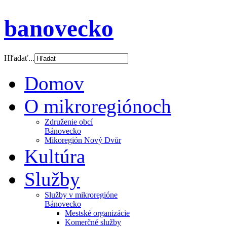
banovecko
Hľadať...
Domov
O mikroregiónoch
Združenie obcí
Bánovecko
Mikoregión Nový Dvůr
Kultúra
Služby
Služby v mikroregióne
Bánovecko
Mestské organizácie
Komerčné služby