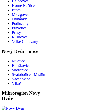
Halačovce
Horné Naštice
Ľutov
Miezgovce
Otrhánky
Podlužany
Pravotice
Prusy
Ruskovce
Velké Chlievany
Nový Dvůr - obce
Milotice
Ratíškovice
Skoronice
Svatobořice - Mistřín
Vacenovice
Vlkoš
Mikroregión Nový
Dvůr