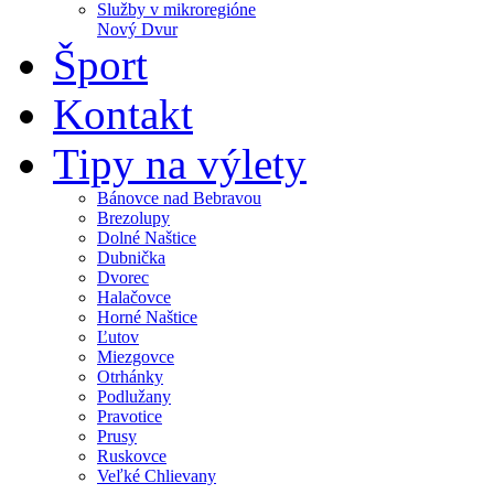
Služby v mikroregióne
Nový Dvur
Šport
Kontakt
Tipy na výlety
Bánovce nad Bebravou
Brezolupy
Dolné Naštice
Dubnička
Dvorec
Halačovce
Horné Naštice
Ľutov
Miezgovce
Otrhánky
Podlužany
Pravotice
Prusy
Ruskovce
Veľké Chlievany