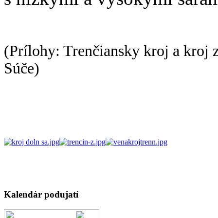
(Prílohy: Trenčiansky kroj a kroj 
Súče)
AdmirorGallery 4.5.0
, author/s
Vasiljevski
&
Kekeljevic
.
Kalendár podujatí