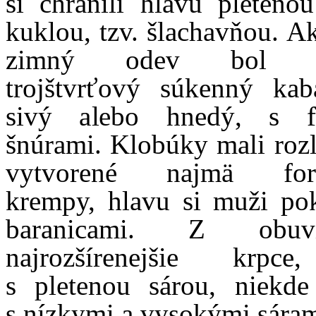
si chránili hlavu pleteno
kuklou, tzv. šlachavňou. A
zimný odev bol ro
trojštvrťový súkenný kabá
sivý alebo hnedý, s f
šnúrami.
Klobúky mali rozl
vytvorené najmä for
krempy, hlavu si muži pok
baranicami.
Z obuv
najrozšírenejšie krpc
s pletenou sárou, niekd
s nízkymi a vysokými sáram