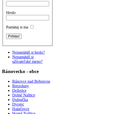
Heslo
Pamätaj si ma
Nepamätáš si heslo?
Nepamätáš si
užívateľské meno?
Bánovecko - obce
Bánovce nad Bebravou
Brezolupy
Dežerice
Dolné Naštice
Dubnička
Dvorec
Halačovce
Horné Naštice