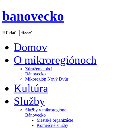
banovecko
Hľadať...
Domov
O mikroregiónoch
Združenie obcí
Bánovecko
Mikoregión Nový Dvůr
Kultúra
Služby
Služby v mikroregióne
Bánovecko
Mestské organizácie
Komerčné služby