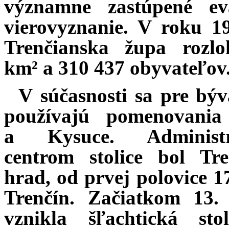
významne zastúpené eva
vierovyznanie. V roku 1
Trenčianska župa rozl
km² a 310 437 obyvateľov
V súčasnosti sa pre bý
používajú pomenovania
a Kysuce. Administr
centrom stolice bol Tre
hrad, od prvej polovice 17
Trenčín. Začiatkom 13. 
vznikla šľachtická sto