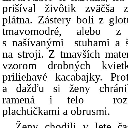
prišíval živôtik zväčša 
plátna. Zástery boli z glot
tmavomodré, alebo z 
s našívanými
stuhami a 
na stroji. Z tmavších mate
vzorom drobných kviet
priliehavé kacabajky. Pro
a dažďu si ženy chránil
ramená i telo
ro
plachtičkami a obrusmi.
Ženy chodili v lete ča