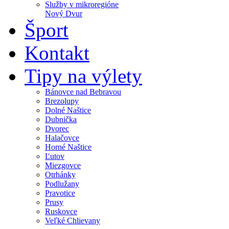
Služby v mikroregióne
Nový Dvur
Šport
Kontakt
Tipy na výlety
Bánovce nad Bebravou
Brezolupy
Dolné Naštice
Dubnička
Dvorec
Halačovce
Horné Naštice
Ľutov
Miezgovce
Otrhánky
Podlužany
Pravotice
Prusy
Ruskovce
Veľké Chlievany