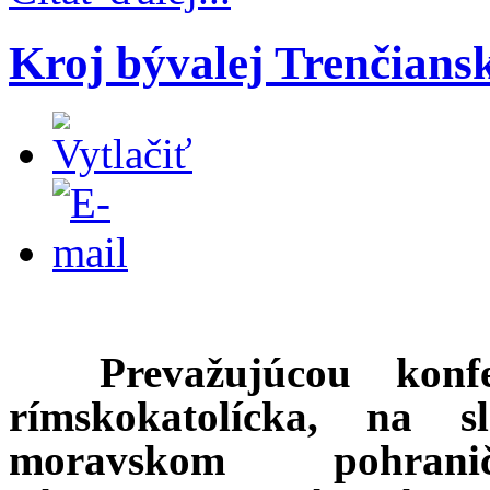
Kroj bývalej Trenčians
Prevažujúcou konf
rímskokatolícka, na sl
moravskom pohran