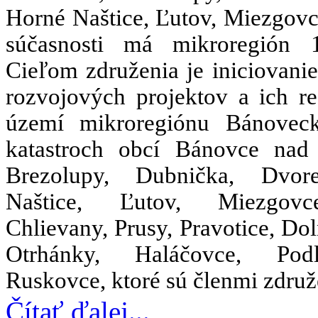
Horné Naštice, Ľutov, Miezgovc
súčasnosti má mikroregión 
Cieľom združenia je iniciovani
rozvojových projektov a ich re
území mikroregiónu Bánovec
katastroch obcí Bánovce nad
Brezolupy, Dubnička, Dvor
Naštice, Ľutov, Miezgov
Chlievany, Prusy, Pravotice, Dol
Otrhánky, Haláčovce, Po
Ruskovce, ktoré sú členmi združ
Čítať ďalej...