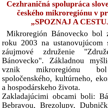
Cezhraničná spolupráca slov
českého mikroregiónu v pr
„SPOZNAJ A CESTU
Mikroregión Bánovecko bol 
roku 2003 na ustanovujúcom
záujmové združenie "Združ
Bánovecko". Základnou myšl
vznik mikroregiónu bo
spoločenského, kultúrneho, ek
a hospodárskeho života.
Zakladajúcimi obcami boli: B
Bebravou, Brezolupy, Dubničk