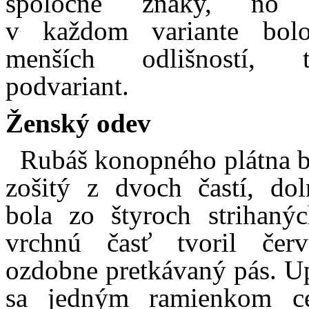
spoločné znaky, no z
v každom variante bo
menších odlišností, tv
podvariant.
Ženský odev
Rubáš konopného plátna b
zošitý z dvoch častí, do
bola zo štyroch strihanýc
vrchnú časť tvoril červ
ozdobne pretkávaný pás. U
sa jedným ramienkom ce