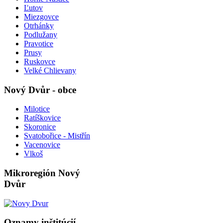
Ľutov
Miezgovce
Otrhánky
Podlužany
Pravotice
Prusy
Ruskovce
Velké Chlievany
Nový Dvůr - obce
Milotice
Ratíškovice
Skoronice
Svatobořice - Mistřín
Vacenovice
Vlkoš
Mikroregión Nový
Dvůr
Oznamy inštitúcií