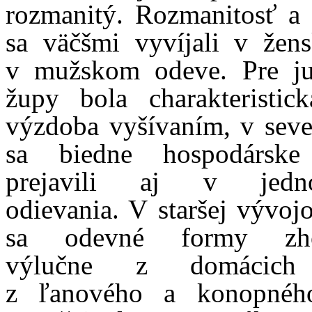
rozmanitý. Rozmanitosť a
sa väčšmi vyvíjali v že
v mužskom odeve. Pre ju
župy bola charakteristic
výzdoba vyšívaním, v sever
sa biedne hospodársk
prejavili aj v jedno
odievania. V staršej vývoj
sa odevné formy zhot
výlučne z domácich 
z ľanového a konopného