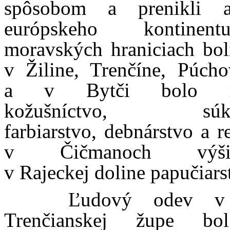
spôsobom a prenikli 
európskeho kontine
moravských hraniciach boli
v Žiline, Trenčíne, Púcho
a v Bytči bolo ro
kožušníctvo, súken
farbiarstvo, debnárstvo a r
v Čičmanoch výšivk
v Rajeckej doline papučiars
Ľudový odev v 
Trenčianskej župe bo