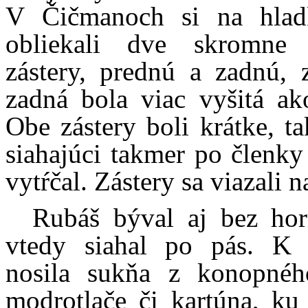
V Čičmanoch si na hlad
obliekali dve skromne 
zástery, prednú a zadnú, 
zadná bola viac vyšitá ak
Obe zástery boli krátke, t
siahajúci takmer po členky
vytŕčal. Zástery sa viazali n
Rubáš býval aj bez horn
vtedy siahal po pás. K
nosila sukňa z konopnéh
modrotlače či kartúna, ku 