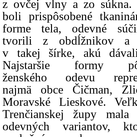
z ovčej vlny a zo súkna. 
boli prispôsobené tkanin
forme tela, odevné súči
tvorili z obdĺžnikov a 
v takej šírke, akú dával
Najstaršie formy pô
ženského odevu reprez
najmä obce Čičman, Zli
Moravské Lieskové. Veľk
Trenčianskej župy mala 
odevných variantov, kt