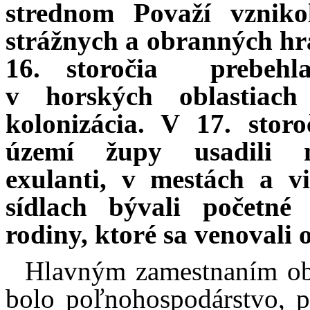
strednom Považí vzniko
strážnych a obranných h
16. storočia
prebeh
v horských oblastiach
kolonizácia. V 17. stor
území župy usadili m
exulanti, v mestách a v
sídlach bývali početné 
rodiny, ktoré sa venovali
Hlavným zamestnaním ob
bolo poľnohospodárstvo, p