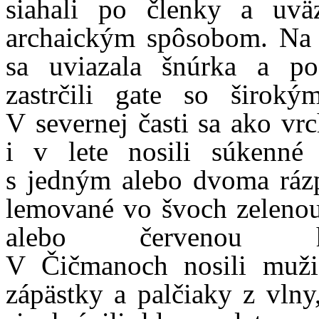
siahali po členky a uvä
archaickým spôsobom. Na 
sa uviazala šnúrka a p
zastrčili gate so širok
V severnej časti sa ako vr
i v lete nosili súkenné
s jedným alebo dvoma ráz
lemované vo švoch zelenou
alebo červenou ha
V Čičmanoch nosili muž
zápästky a palčiaky z vlny