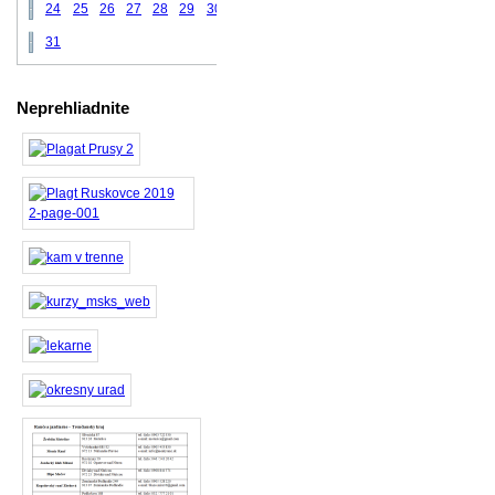
24
25
26
27
28
29
30
31
Neprehliadnite