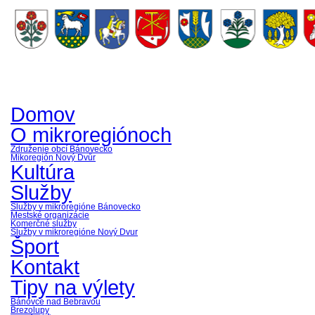
Domov
O mikroregiónoch
Združenie obcí Bánovecko
Mikoregión Nový Dvůr
Kultúra
Služby
Služby v mikroregióne Bánovecko
Mestské organizácie
Komerčné služby
Služby v mikroregióne Nový Dvur
Šport
Kontakt
Tipy na výlety
Bánovce nad Bebravou
Brezolupy