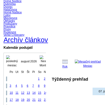
Dolné Naštice
Dubnička
Dvorec
Halačovce
Horné Naštice
Ľutov
Miezgovce
Otrhánky
Podlužany
Pravotice
Prusy
Ruskovce
Veľké Chlievany
Archív článkov
Kalendár podujatí
august 2026
Mesiac
Rok
Po
Ut
St
Št
Pi
So
Ne
Týždenný prehľad
1
2
3
4
5
6
7
8
9
07. j
10
11
12
13
14
15
16
17
18
19
20
21
22
23