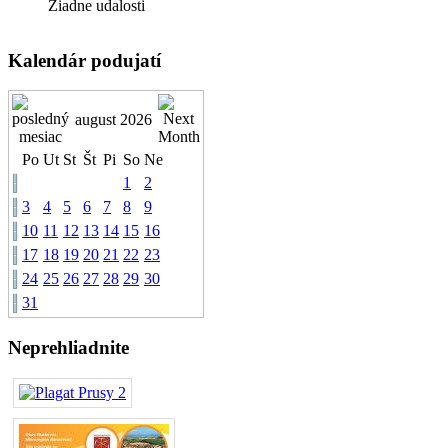
Žiadne udalosti
Kalendár podujatí
august 2026
Po
Ut
St
Št
Pi
So
Ne
1
2
3
4
5
6
7
8
9
10
11
12
13
14
15
16
17
18
19
20
21
22
23
24
25
26
27
28
29
30
31
Neprehliadnite