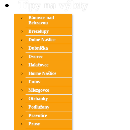
Tipy na výlety
Bánovce nad
Bebravou
Brezolupy
Dolné Naštice
Dubnička
Dvorec
Halačovce
Horné Naštice
Ľutov
Miezgovce
Otrhánky
Podlužany
Pravotice
Prusy