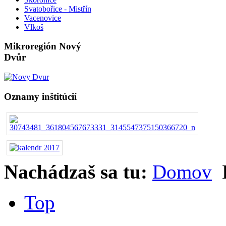
Svatobořice - Mistřín
Vacenovice
Vlkoš
Mikroregión Nový
Dvůr
Oznamy inštitúcií
Nachádzaš sa tu:
Domov
Top