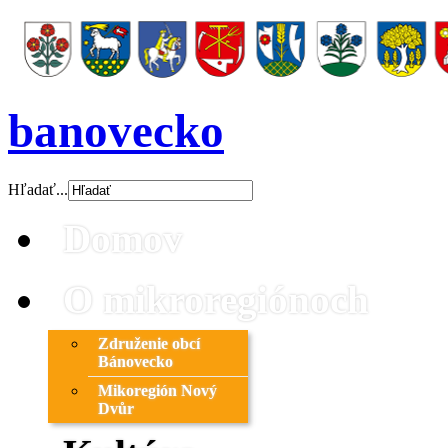
banovecko
Hľadať...
Domov
O mikroregiónoch
Združenie obcí
Bánovecko
Mikoregión Nový
Dvůr