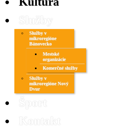
Kultúra
Služby
Služby v
mikroregióne
Bánovecko
Mestské
organizácie
Komerčné služby
Služby v
mikroregióne Nový
Dvur
Šport
Kontakt