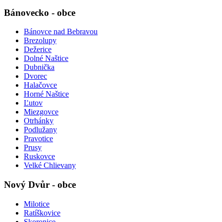
Bánovecko - obce
Bánovce nad Bebravou
Brezolupy
Dežerice
Dolné Naštice
Dubnička
Dvorec
Halačovce
Horné Naštice
Ľutov
Miezgovce
Otrhánky
Podlužany
Pravotice
Prusy
Ruskovce
Velké Chlievany
Nový Dvůr - obce
Milotice
Ratíškovice
Skoronice