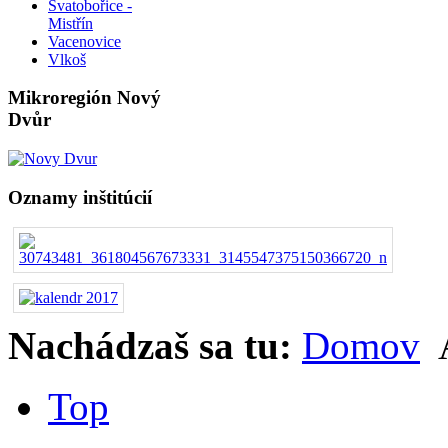
Svatobořice -
Mistřín
Vacenovice
Vlkoš
Mikroregión Nový
Dvůr
Oznamy inštitúcií
Nachádzaš sa tu:
Domov
A
Top