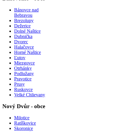
Bánovce nad
Bebravou
Brezolupy
Dežerice
Dolné Naštice
Dubnička
Dvorec
Halačovce
Horné Naštice
Ľutov
Miezgovce
Otrhánky
Podlužany
Pravotice
Prusy
Ruskovce
Velké Chlievany
Nový Dvůr - obce
Milotice
Ratíškovice
Skoronice