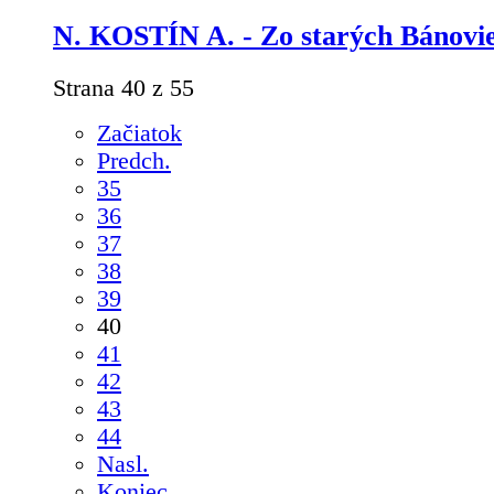
N. KOSTÍN A. - Zo starých Bánovie
Strana 40 z 55
Začiatok
Predch.
35
36
37
38
39
40
41
42
43
44
Nasl.
Koniec