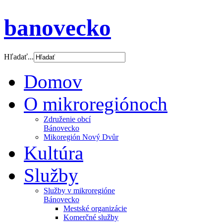
banovecko
Hľadať...
Domov
O mikroregiónoch
Združenie obcí
Bánovecko
Mikoregión Nový Dvůr
Kultúra
Služby
Služby v mikroregióne
Bánovecko
Mestské organizácie
Komerčné služby