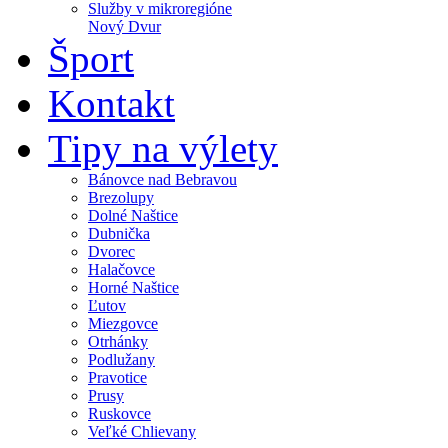
Služby v mikroregióne
Nový Dvur
Šport
Kontakt
Tipy na výlety
Bánovce nad Bebravou
Brezolupy
Dolné Naštice
Dubnička
Dvorec
Halačovce
Horné Naštice
Ľutov
Miezgovce
Otrhánky
Podlužany
Pravotice
Prusy
Ruskovce
Veľké Chlievany