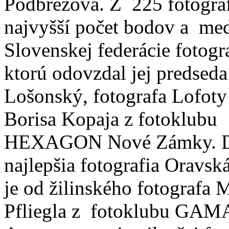
Podbrezová. Z 225 fotograf
najvyšší počet bodov a med
Slovenskej federácie fotogr
ktorú odovzdal jej predsed
Lošonský, fotografa Lofoty
Borisa Kopaja z fotoklubu
HEXAGON Nové Zámky. D
najlepšia fotografia Oravsk
je od žilinského fotografa 
Pfliegla z fotoklubu GAM