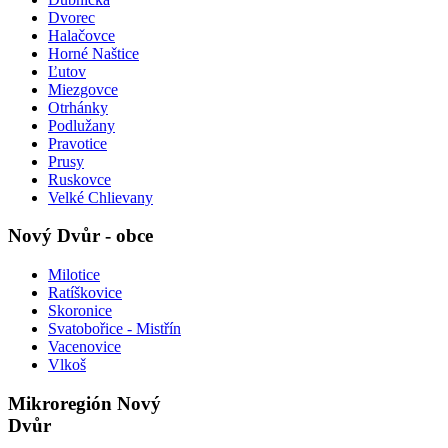
Dvorec
Halačovce
Horné Naštice
Ľutov
Miezgovce
Otrhánky
Podlužany
Pravotice
Prusy
Ruskovce
Velké Chlievany
Nový Dvůr - obce
Milotice
Ratíškovice
Skoronice
Svatobořice - Mistřín
Vacenovice
Vlkoš
Mikroregión Nový
Dvůr