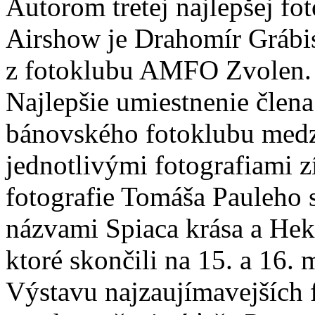
Autorom tretej najlepšej fot
Airshow je Drahomír Grábi
z fotoklubu AMFO Zvolen.
Najlepšie umiestnenie člena
bánovského fotoklubu med
jednotlivými fotografiami z
fotografie Tomáša Pauleho 
názvami Spiaca krása a Hek
ktoré skončili na 15. a 16. m
Výstavu najzaujímavejších f