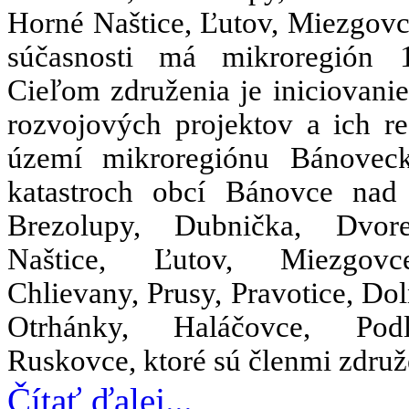
Horné Naštice, Ľutov, Miezgovc
súčasnosti má mikroregión 
Cieľom združenia je iniciovani
rozvojových projektov a ich re
území mikroregiónu Bánovec
katastroch obcí Bánovce nad
Brezolupy, Dubnička, Dvor
Naštice, Ľutov, Miezgov
Chlievany, Prusy, Pravotice, Dol
Otrhánky, Haláčovce, Po
Ruskovce, ktoré sú členmi združ
Čítať ďalej...