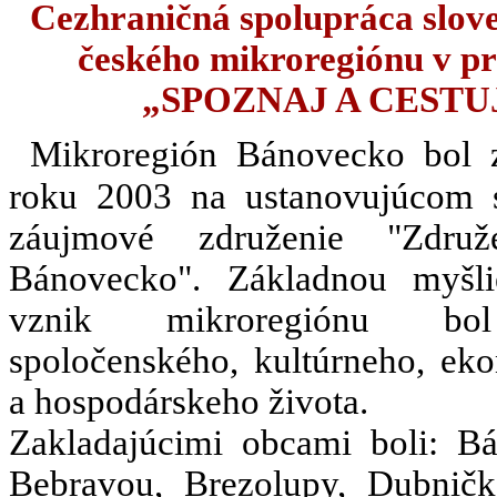
Cezhraničná spolupráca slov
českého mikroregiónu v pr
„SPOZNAJ A CESTU
Mikroregión Bánovecko bol 
roku 2003 na ustanovujúcom
záujmové združenie "Združ
Bánovecko". Základnou myšl
vznik mikroregiónu bo
spoločenského, kultúrneho, ek
a hospodárskeho života.
Zakladajúcimi obcami boli: B
Bebravou, Brezolupy, Dubničk