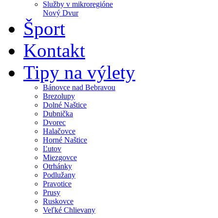
Služby v mikroregióne
Nový Dvur
Šport
Kontakt
Tipy na výlety
Bánovce nad Bebravou
Brezolupy
Dolné Naštice
Dubnička
Dvorec
Halačovce
Horné Naštice
Ľutov
Miezgovce
Otrhánky
Podlužany
Pravotice
Prusy
Ruskovce
Veľké Chlievany