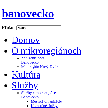
banovecko
Hľadať...
Domov
O mikroregiónoch
Združenie obcí
Bánovecko
Mikoregión Nový Dvůr
Kultúra
Služby
Služby v mikroregióne
Bánovecko
Mestské organizácie
Komerčné služby