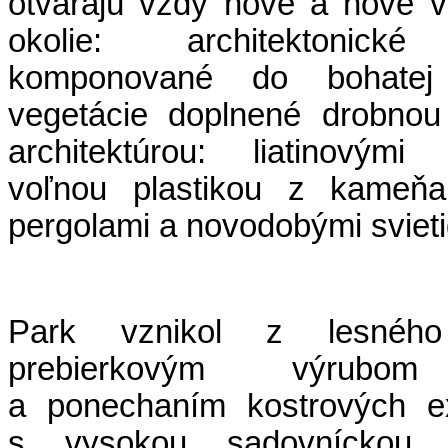
otvárajú vždy nové a nové 
okolie: architektonické
komponované do bohatej 
vegetácie doplnené drobnou
architektúrou: liatinovými 
voľnou plastikou z kameňa
pergolami a novodobými svieti
Park vznikol z lesného
prebierkovým výrubom
a ponechaním kostrových e
s vysokou sadovníckou h