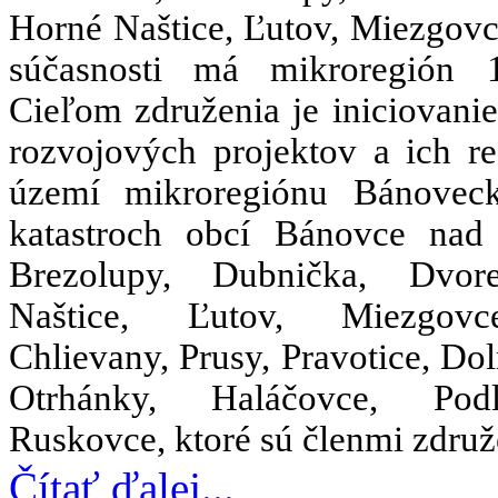
Horné Naštice, Ľutov, Miezgovc
súčasnosti má mikroregión 
Cieľom združenia je iniciovani
rozvojových projektov a ich re
území mikroregiónu Bánovec
katastroch obcí Bánovce nad
Brezolupy, Dubnička, Dvor
Naštice, Ľutov, Miezgov
Chlievany, Prusy, Pravotice, Dol
Otrhánky, Haláčovce, Po
Ruskovce, ktoré sú členmi združ
Čítať ďalej...