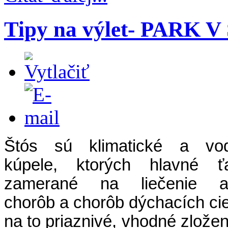
Tipy na výlet- PARK 
Štós sú klimatické a vod
kúpele, ktorých hlavné ť
zamerané na liečenie al
chorôb a chorôb dýchacích cie
na to priaznivé, vhodné zlože