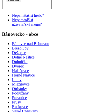
Nepamätáš si heslo?
Nepamätáš si
užívateľské meno?
Bánovecko - obce
Bánovce nad Bebravou
Brezolupy
Dežerice
Dolné Naštice
Dubnička
Dvorec
Halačovce
Horné Naštice
Ľutov
Miezgovce
Otrhánky
Podlužany
Pravotice
Prusy
Ruskovce
Velké Chlievany