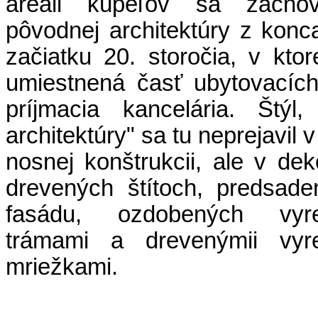
areáli kúpeľov sa zacho
pôvodnej architektúry z konc
začiatku 20. storočia, v ktor
umiestnená časť ubytovacích
príjmacia kancelária. Štýl,
architektúry" sa tu neprejavil 
nosnej konštrukcii, ale v dek
drevených štítoch, predsad
fasádu, ozdobených vyre
trámami a drevenýmii vyr
mriežkami.