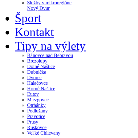
Služby v mikroregióne
Nový Dvur
Šport
Kontakt
Tipy na výlety
Bánovce nad Bebravou
Brezolupy
Dolné Naštice
Dubnička
Dvorec
Halačovce
Horné Naštice
Ľutov
Miezgovce
Otrhánky
Podlužany
Pravotice
Prusy
Ruskovce
Veľké Chlievany