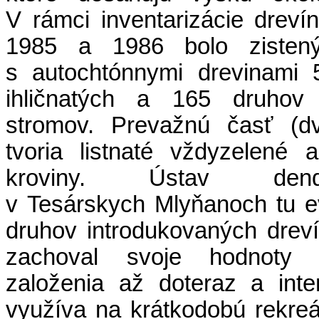
V rámci inventarizácie dreví
1985 a 1986 bolo zisten
s autochtónnymi drevinami 
ihličnatých a 165 druhov l
stromov. Prevažnú časť (dv
tvoria listnaté vždyzelené
kroviny. Ústav dendro
v Tesárskych Mlyňanoch tu e
druhov introdukovaných dreví
zachoval svoje hodnoty
založenia až doteraz a int
využíva na krátkodobú rekreác