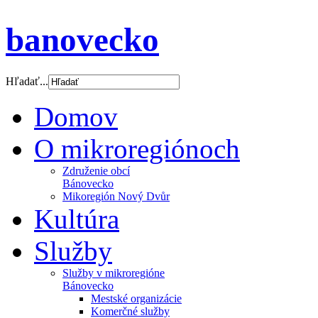
banovecko
Hľadať...
Domov
O mikroregiónoch
Združenie obcí
Bánovecko
Mikoregión Nový Dvůr
Kultúra
Služby
Služby v mikroregióne
Bánovecko
Mestské organizácie
Komerčné služby