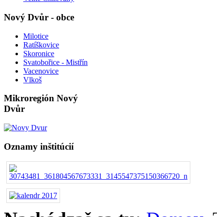
Nový Dvůr - obce
Milotice
Ratíškovice
Skoronice
Svatobořice - Mistřín
Vacenovice
Vlkoš
Mikroregión Nový
Dvůr
Oznamy inštitúcií