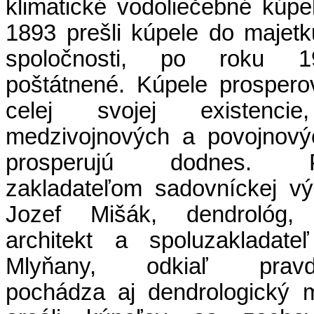
klimatické vodoliečebné kúpe
1893 prešli kúpele do majetk
spoločnosti, po roku 1
poštátnené. Kúpele prospero
celej svojej existenci
medzivojnových a povojnový
prosperujú dodnes. P
zakladateľom sadovníckej v
Jozef Mišák, dendrológ,
architekt a spoluzakladate
Mlyňany, odkiaľ pravd
pochádza aj dendrologický m