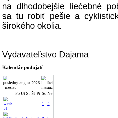
na dlhodobejšie liečebné po
sa tu robiť pešie a cyklistic
širokého okolia.
Vydavateľstvo Dajama
Kalendár podujatí
august 2026
Po
Ut
St
Št
Pi
So
Ne
1
2