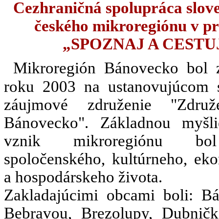
Cezhraničná spolupráca slov
českého mikroregiónu v pr
„SPOZNAJ A CESTU
Mikroregión Bánovecko bol 
roku 2003 na ustanovujúcom
záujmové združenie "Združ
Bánovecko". Základnou myšl
vznik mikroregiónu bo
spoločenského, kultúrneho, ek
a hospodárskeho života.
Zakladajúcimi obcami boli: B
Bebravou, Brezolupy, Dubničk