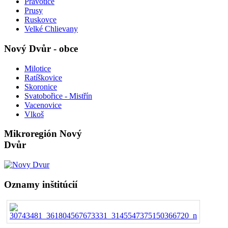
Pravotice
Prusy
Ruskovce
Velké Chlievany
Nový Dvůr - obce
Milotice
Ratíškovice
Skoronice
Svatobořice - Mistřín
Vacenovice
Vlkoš
Mikroregión Nový
Dvůr
Oznamy inštitúcií