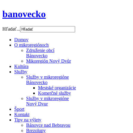
banovecko
Hľadať...
Domov
O mikroregiónoch
Združenie obcí
Bánovecko
Mikoregión Nový Dvůr
Kultúra
Služby
Služby v mikroregióne
Bánovecko
Mestské organizácie
Komerčné služby
Služby v mikroregióne
Nový Dvur
Šport
Kontakt
Tipy na výlety
Bánovce nad Bebravou
Brezolupy