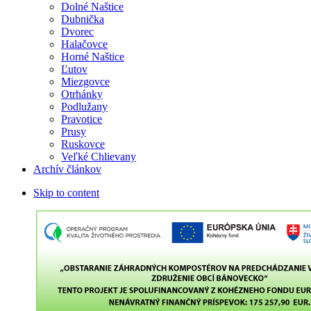
Dolné Naštice
Dubnička
Dvorec
Halačovce
Horné Naštice
Ľutov
Miezgovce
Otrhánky
Podlužany
Pravotice
Prusy
Ruskovce
Veľké Chlievany
Archív článkov
Skip to content