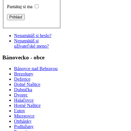
Pamätaj si ma
Nepamätáš si heslo?
Nepamätáš si
užívateľské meno?
Bánovecko - obce
Bánovce nad Bebravou
Brezolupy
Dežerice
Dolné Naštice
Dubnička
Dvorec
Halačovce
Horné Naštice
Ľutov
Miezgovce
Otrhánky
Podlužany