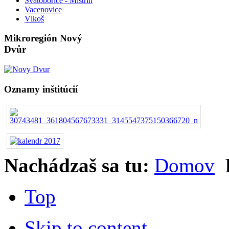
Svatobořice - Mistřín
Vacenovice
Vlkoš
Mikroregión Nový
Dvůr
Oznamy inštitúcií
Nachádzaš sa tu:
Domov
Top
Skip to content