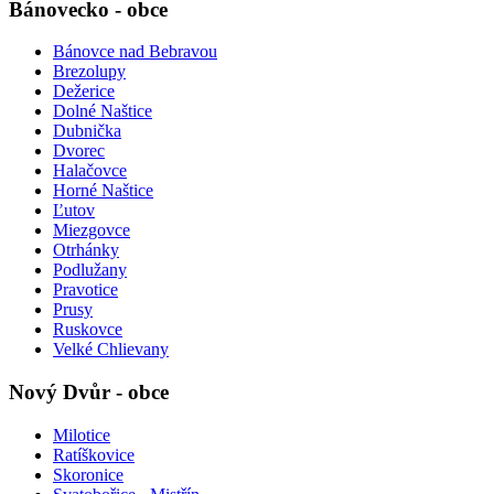
Bánovecko - obce
Bánovce nad Bebravou
Brezolupy
Dežerice
Dolné Naštice
Dubnička
Dvorec
Halačovce
Horné Naštice
Ľutov
Miezgovce
Otrhánky
Podlužany
Pravotice
Prusy
Ruskovce
Velké Chlievany
Nový Dvůr - obce
Milotice
Ratíškovice
Skoronice