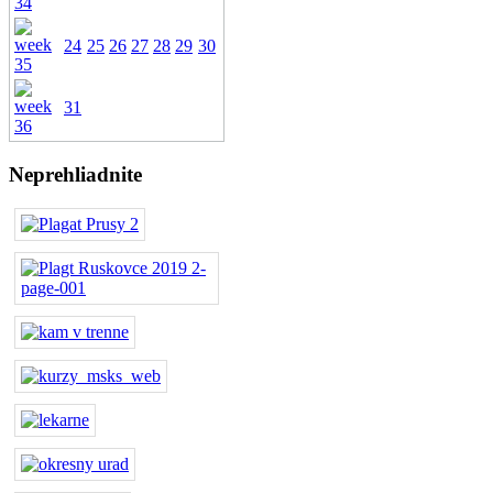
24
25
26
27
28
29
30
31
Neprehliadnite