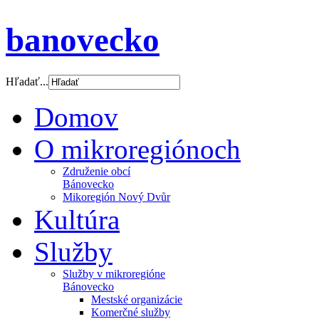
banovecko
Hľadať...
Domov
O mikroregiónoch
Združenie obcí
Bánovecko
Mikoregión Nový Dvůr
Kultúra
Služby
Služby v mikroregióne
Bánovecko
Mestské organizácie
Komerčné služby