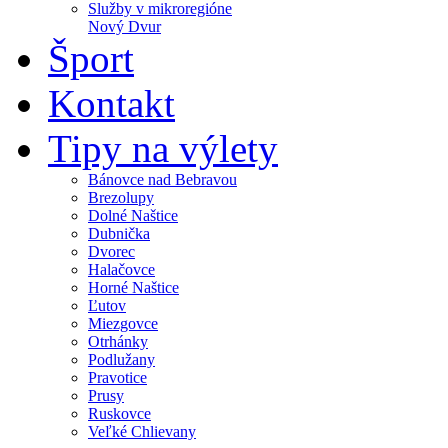
Služby v mikroregióne
Nový Dvur
Šport
Kontakt
Tipy na výlety
Bánovce nad Bebravou
Brezolupy
Dolné Naštice
Dubnička
Dvorec
Halačovce
Horné Naštice
Ľutov
Miezgovce
Otrhánky
Podlužany
Pravotice
Prusy
Ruskovce
Veľké Chlievany