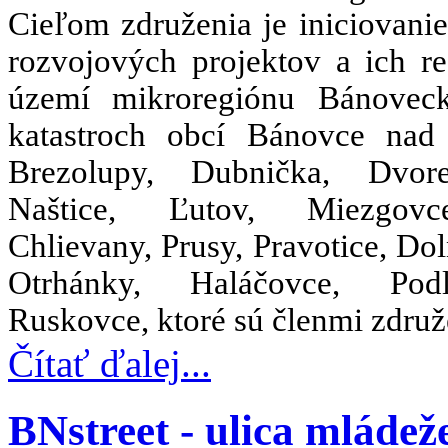
Cieľom združenia je iniciovani
rozvojových projektov a ich re
území mikroregiónu Bánovec
katastroch obcí Bánovce nad
Brezolupy, Dubnička, Dvor
Naštice, Ľutov, Miezgov
Chlievany, Prusy, Pravotice, Dol
Otrhánky, Haláčovce, Po
Ruskovce, ktoré sú členmi združ
Čítať ďalej...
BNstreet - ulica mládež