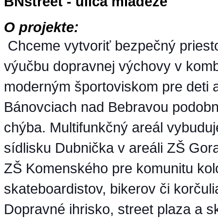
BNstreet - ulica mládeže
O projekte:
Chceme vytvoriť bezpečný priest
výučbu dopravnej výchovy v kombi
moderným športoviskom pre deti 
Bánovciach nad Bebravou podobný
chýba. Multifunkčný areál vybudu
sídlisku Dubnička v areáli ZŠ Go
ZŠ Komenského pre komunitu kol
skateboardistov, bikerov či korčuli
Dopravné ihrisko, street plaza a s