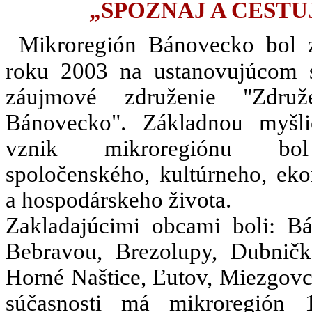
„SPOZNAJ A CESTU
Mikroregión Bánovecko bol 
roku 2003 na ustanovujúcom
záujmové združenie "Združ
Bánovecko". Základnou myšl
vznik mikroregiónu bo
spoločenského, kultúrneho, ek
a hospodárskeho života.
Zakladajúcimi obcami boli: B
Bebravou, Brezolupy, Dubničk
Horné Naštice, Ľutov, Miezgovc
súčasnosti má mikroregión 