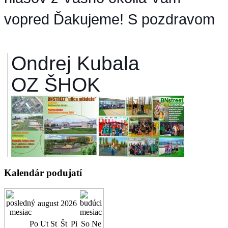
vopred
Ďakujeme! S pozdravom
Ondrej Kubala
OZ ŠHOK
AdmirorGallery 4.5.0
, author/s
Vasiljevski
&
Kekeljevic
.
Kalendár podujatí
august 2026
Po
Ut
St
Št
Pi
So
Ne