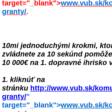
target="_blank">
www.vub.sk/k
granty/
.
10mi jednoduchými krokmi, kto
zvládnete za 10 sekúnd pomôže
10 000€ na 1. dopravné ihrisko 
1. kliknúť na
stránku
http://www.vub.sk/komu
granty/
"
target="_blank">
www.vub.sk/k