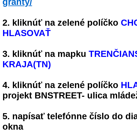
granty/
2. kliknúť na zelené políčko
CH
HLASOVAŤ
3. kliknúť na mapku
TRENČIAN
KRAJA(TN)
4. kliknúť na zelené políčko
HL
projekt BNSTREET- ulica mláde
5. napísať telefónne číslo do d
okna