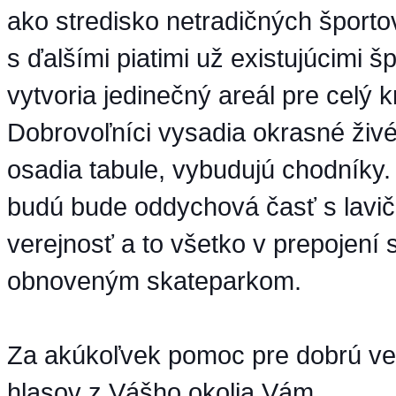
ako stredisko netradičných športo
s ďalšími piatimi už existujúcimi š
vytvoria jedinečný areál pre celý kr
Dobrovoľníci vysadia okrasné živé
osadia tabule, vybudujú chodníky
budú bude oddychová časť s lavič
verejnosť a to všetko v prepojení 
obnoveným skateparkom.
Za akúkoľvek pomoc pre dobrú vec
hlasov z Vášho okolia Vám