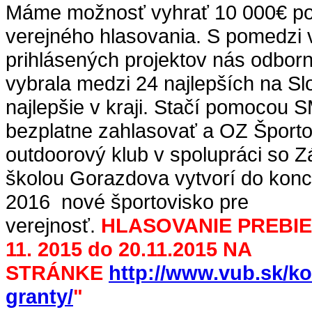
Máme možnosť vyhrať 10 000€ p
verejného hlasovania. S pomedzi 
prihlásených projektov nás odbor
vybrala medzi 24 najlepších na S
najlepšie v kraji. Stačí pomocou
bezplatne zahlasovať a OZ Športo
outdoorový klub v spolupráci so 
školou Gorazdova vytvorí do konc
2016 nové športovisko pre
verejnosť.
HLASOVANIE PREBIE
11. 2015 do 20.11.2015 NA
STRÁNKE
http://www.vub.sk/k
granty/
"