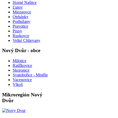
Horné Naštice
Ľutov
Miezgovce
Otrhánky
Podlužany
Pravotice
Prusy
Ruskovce
Velké Chlievany
Nový Dvůr - obce
Milotice
Ratíškovice
Skoronice
Svatobořice - Mistřín
Vacenovice
Vlkoš
Mikroregión Nový
Dvůr