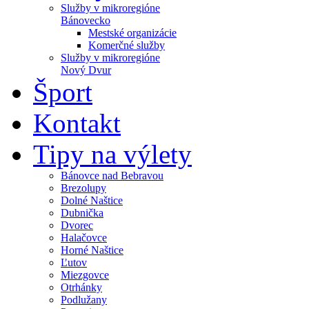
Služby v mikroregióne
Bánovecko
Mestské organizácie
Komerčné služby
Služby v mikroregióne
Nový Dvur
Šport
Kontakt
Tipy na výlety
Bánovce nad Bebravou
Brezolupy
Dolné Naštice
Dubnička
Dvorec
Halačovce
Horné Naštice
Ľutov
Miezgovce
Otrhánky
Podlužany