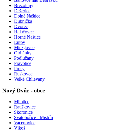
Bánovce nad Bebravou
Brezolupy
Dežerice
Dolné Naštice
Dubnička
Dvorec
Halačovce
Horné Naštice
Ľutov
Miezgovce
Otrhánky
Podlužany
Pravotice
Prusy
Ruskovce
Velké Chlievany
Nový Dvůr - obce
Milotice
Ratíškovice
Skoronice
Svatobořice - Mistřín
Vacenovice
Vlkoš