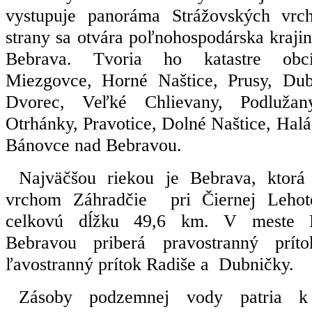
vystupuje panoráma Strážovských vrc
strany sa otvára poľnohospodárska krajin
Bebrava. Tvoria ho katastre obcí
Miezgovce, Horné Naštice, Prusy, Dub
Dvorec, Veľké Chlievany, Podlužan
Otrhánky, Pravotice, Dolné Naštice, Hal
Bánovce nad Bebravou.
Najväčšou riekou je Bebrava, ktorá
vrchom Záhradčie
pri Čiernej Leho
celkovú dĺžku 49,6 km. V meste 
Bebravou priberá pravostranný prít
ľavostranný prítok Radiše a
Dubničky.
Zásoby podzemnej vody patria 