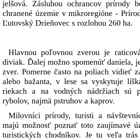
jelšová. Zásluhou ochrancov prírody b
chranené územie v mikroregióne - Príro
Ľutovský Drieňovec s rozlohou 260 ha.
Hlavnou poľovnou zverou je raticov
diviak. Ďalej možno spomenúť daniela, je
zver. Pomerne často na poliach vidieť 
alebo bažanta, v lese sa vyskytuje líš
riekach a na vodných nádržiach sú 
rybolov, najmä pstruhov a kaprov.
Milovníci prírody, turisti a návštevní
majú možnosť poznať toto zaujímavé úz
turistických chodníkov. Je tu veľa trá