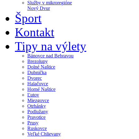
Služby v mikroregióne
Nový Dvur
Šport
Kontakt
Tipy na výlety
Bánovce nad Bebravou
Brezolupy
Dolné Naštice
Dubnička
Dvorec
Halačovce
Horné Naštice
Ľutov
Miezgovce
Otrhánky
Podlužany
Pravotice
Prusy
Ruskovce
Veľké Chlievany