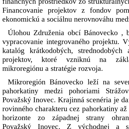
finančných prostriedkov zo štrukturálny
Financovanie projektov z fondov pom
ekonomickú a sociálnu nerovnováhu medz
Úlohou Združenia obcí Bánovecko , 
vypracovanie integrovaného projektu. 
katalóg krátkodobých, strednodobých
projektov, ktoré vzniknú na zákl
mikroregiónu a stratégie rozvoja.
Mikroregión Bánovecko leží
na sever
pahorkatiny medzi pohoriami Strážo
Považský Inovec. Krajinná scenéria je 
rovinného charakteru cez pahorkatiny až
horizonte zo západnej strany ohrani
Považský Inovec. Z východnej a se