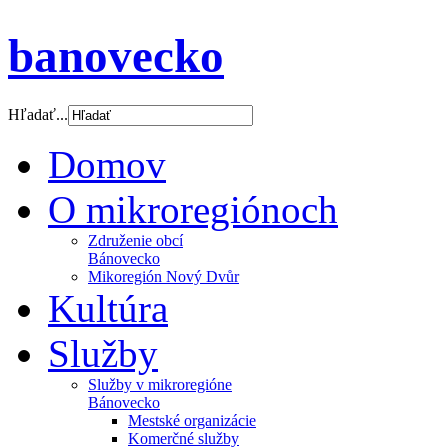
banovecko
Hľadať...
Domov
O mikroregiónoch
Združenie obcí
Bánovecko
Mikoregión Nový Dvůr
Kultúra
Služby
Služby v mikroregióne
Bánovecko
Mestské organizácie
Komerčné služby