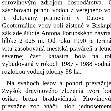
surovinovým zdrojom hospodárstva. O
zásobovaní pitnou vodou z verejného vo
je dotovaný prameňmi v Ľutove 
Geotermálne vody boli zistené v Biskup
základe štúdie Antona Porubského navŕtal
hĺbke 2 025 m. Od roku 1990 je term
vrtu zásobovaná mestská plaváreň a letn
severnej časti katastra bola na t
vybudovaná v rokoch 1987 - 1988 vodná 
rozlohou vodnej plochy 38 ha.
Na svahoch lesov a pohorí prevažuj
Zvyšok drevinového zloženia tvorí bor
osika, breza bradavičnatá. Krovinov
prevažne zob vtáčí, hloh jednosemen