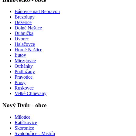
Bánovce nad Bebravou
Brezolupy
Dežerice
Dolné Naštice
Dubnička
Dvorec
Halačovce
Horné Naštice
Ľutov
Miezgovce
Otrhánky
Podlužany
Pravotice
Prusy
Ruskovce
Velké Chlievany
Nový Dvůr - obce
Milotice
Ratíškovice
Skoronice
Svatobořice - Mistřín