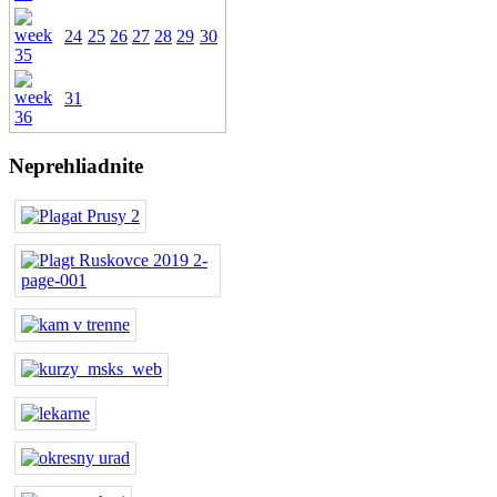
24
25
26
27
28
29
30
31
Neprehliadnite