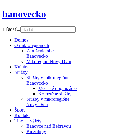
banovecko
Hľadať...
Domov
O mikroregiónoch
Združenie obcí
Bánovecko
Mikoregión Nový Dvůr
Kultúra
Služby
Služby v mikroregióne
Bánovecko
Mestské organizácie
Komerčné služby
Služby v mikroregióne
Nový Dvur
Šport
Kontakt
Tipy na výlety
Bánovce nad Bebravou
Brezolupy