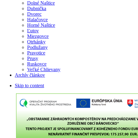
Dolné Naštice
Dubnička
Dvorec
Halačovce
Horné Naštice
Ľutov
Miezgovce
Otrhánky
Podlužany
Pravotice
Prusy
Ruskovce
Veľké Chlievany
Archív článkov
Skip to content