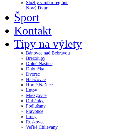
Služby v mikroregióne
Nový Dvur
Šport
Kontakt
Tipy na výlety
Bánovce nad Bebravou
Brezolupy
Dolné Naštice
Dubnička
Dvorec
Halačovce
Horné Naštice
Ľutov
Miezgovce
Otrhánky
Podlužany
Pravotice
Prusy
Ruskovce
Veľké Chlievany