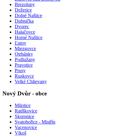
Brezolupy
Dežerice
Dolné Naštice
Dubnička
Dvorec
Halačovce
Horné Naštice
Ľutov
Miezgovce
Otrhánky
Podlužany
Pravotice
Prusy
Ruskovce
Velké Chlievany
Nový Dvůr - obce
Milotice
Ratíškovice
Skoronice
Svatobořice - Mistřín
Vacenovice
Vlkoš