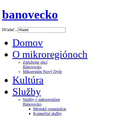
banovecko
Hľadať...
Domov
O mikroregiónoch
Združenie obcí
Bánovecko
Mikoregión Nový Dvůr
Kultúra
Služby
Služby v mikroregióne
Bánovecko
Mestské organizácie
Komerčné služby