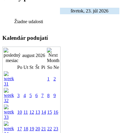
štvrtok, 23. júl 2026
Žiadne udalosti
Kalendár podujatí
august 2026
Po
Ut
St
Št
Pi
So
Ne
1
2
3
4
5
6
7
8
9
10
11
12
13
14
15
16
17
18
19
20
21
22
23