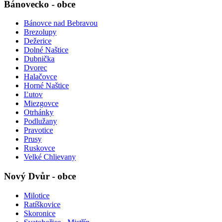
Bánovecko - obce
Bánovce nad Bebravou
Brezolupy
Dežerice
Dolné Naštice
Dubnička
Dvorec
Halačovce
Horné Naštice
Ľutov
Miezgovce
Otrhánky
Podlužany
Pravotice
Prusy
Ruskovce
Velké Chlievany
Nový Dvůr - obce
Milotice
Ratíškovice
Skoronice