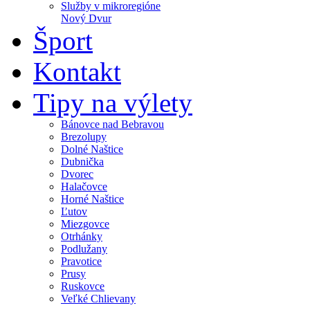
Služby v mikroregióne
Nový Dvur
Šport
Kontakt
Tipy na výlety
Bánovce nad Bebravou
Brezolupy
Dolné Naštice
Dubnička
Dvorec
Halačovce
Horné Naštice
Ľutov
Miezgovce
Otrhánky
Podlužany
Pravotice
Prusy
Ruskovce
Veľké Chlievany