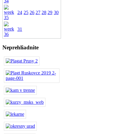
24
25
26
27
28
29
30
31
Neprehliadnite