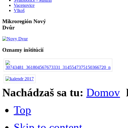
Svatobořice - Mistřín
Vacenovice
Vlkoš
Mikroregión Nový
Dvůr
Oznamy inštitúcií
Nachádzaš sa tu:
Domov
Top
Skip to content