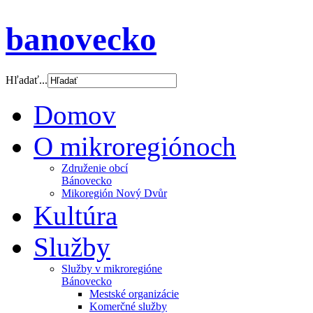
banovecko
Hľadať...
Domov
O mikroregiónoch
Združenie obcí
Bánovecko
Mikoregión Nový Dvůr
Kultúra
Služby
Služby v mikroregióne
Bánovecko
Mestské organizácie
Komerčné služby