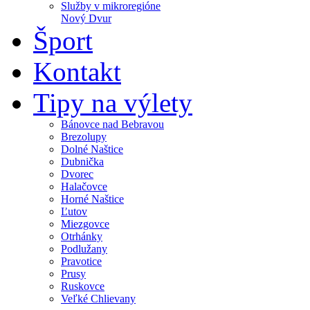
Služby v mikroregióne
Nový Dvur
Šport
Kontakt
Tipy na výlety
Bánovce nad Bebravou
Brezolupy
Dolné Naštice
Dubnička
Dvorec
Halačovce
Horné Naštice
Ľutov
Miezgovce
Otrhánky
Podlužany
Pravotice
Prusy
Ruskovce
Veľké Chlievany