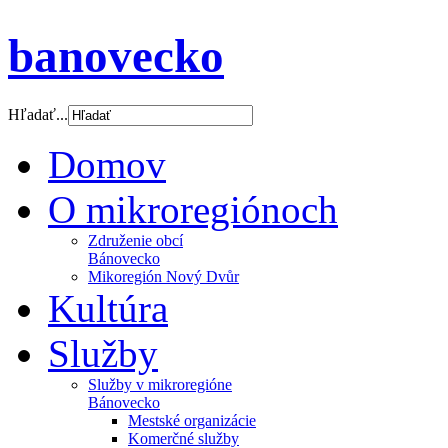
banovecko
Hľadať...
Domov
O mikroregiónoch
Združenie obcí
Bánovecko
Mikoregión Nový Dvůr
Kultúra
Služby
Služby v mikroregióne
Bánovecko
Mestské organizácie
Komerčné služby