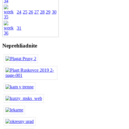
24
25
26
27
28
29
30
31
Neprehliadnite