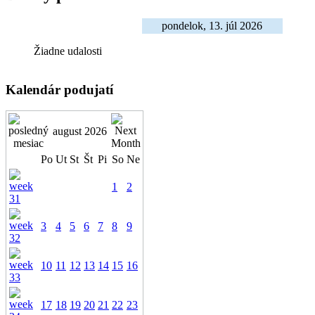
pondelok, 13. júl 2026
Žiadne udalosti
Kalendár podujatí
august 2026
Po
Ut
St
Št
Pi
So
Ne
1
2
3
4
5
6
7
8
9
10
11
12
13
14
15
16
17
18
19
20
21
22
23