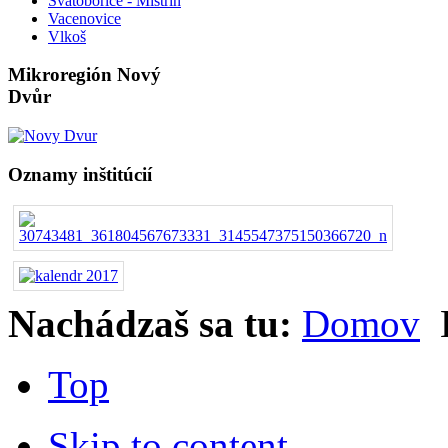
Svatobořice - Mistřín
Vacenovice
Vlkoš
Mikroregión Nový
Dvůr
Oznamy inštitúcií
Nachádzaš sa tu:
Domov
Top
Skip to content