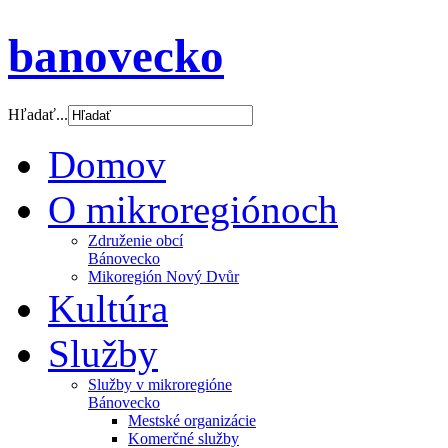
banovecko
Hľadať...
Domov
O mikroregiónoch
Združenie obcí
Bánovecko
Mikoregión Nový Dvůr
Kultúra
Služby
Služby v mikroregióne
Bánovecko
Mestské organizácie
Komerčné služby