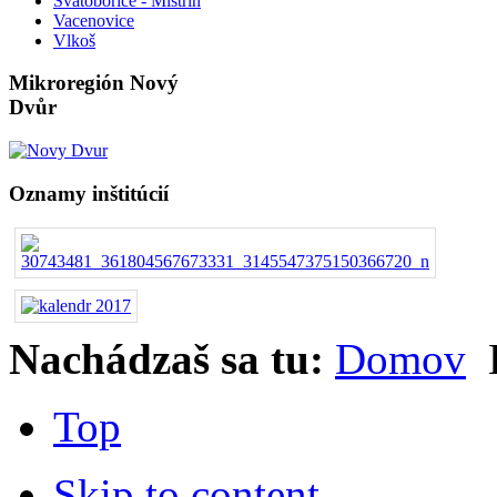
Svatobořice - Mistřín
Vacenovice
Vlkoš
Mikroregión Nový
Dvůr
Oznamy inštitúcií
Nachádzaš sa tu:
Domov
Top
Skip to content