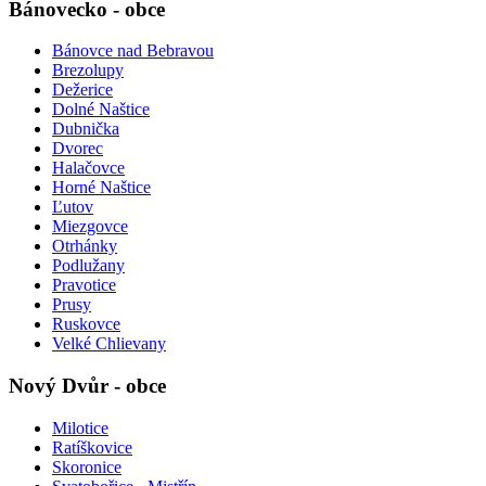
Bánovecko - obce
Bánovce nad Bebravou
Brezolupy
Dežerice
Dolné Naštice
Dubnička
Dvorec
Halačovce
Horné Naštice
Ľutov
Miezgovce
Otrhánky
Podlužany
Pravotice
Prusy
Ruskovce
Velké Chlievany
Nový Dvůr - obce
Milotice
Ratíškovice
Skoronice