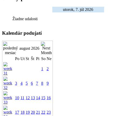
utorok, 7. júl 2026
Žiadne udalosti
Kalendár podujatí
august 2026
Po
Ut
St
Št
Pi
So
Ne
1
2
3
4
5
6
7
8
9
10
11
12
13
14
15
16
17
18
19
20
21
22
23