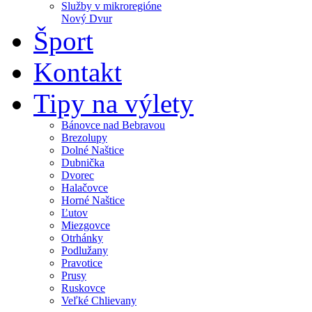
Služby v mikroregióne
Nový Dvur
Šport
Kontakt
Tipy na výlety
Bánovce nad Bebravou
Brezolupy
Dolné Naštice
Dubnička
Dvorec
Halačovce
Horné Naštice
Ľutov
Miezgovce
Otrhánky
Podlužany
Pravotice
Prusy
Ruskovce
Veľké Chlievany