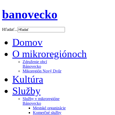
banovecko
Hľadať...
Domov
O mikroregiónoch
Združenie obcí
Bánovecko
Mikoregión Nový Dvůr
Kultúra
Služby
Služby v mikroregióne
Bánovecko
Mestské organizácie
Komerčné služby