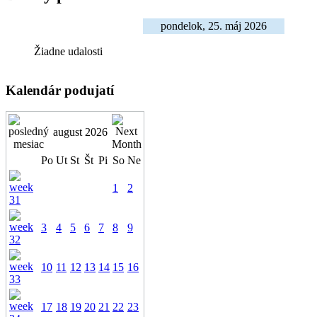
pondelok, 25. máj 2026
Žiadne udalosti
Kalendár podujatí
august 2026
Po
Ut
St
Št
Pi
So
Ne
1
2
3
4
5
6
7
8
9
10
11
12
13
14
15
16
17
18
19
20
21
22
23