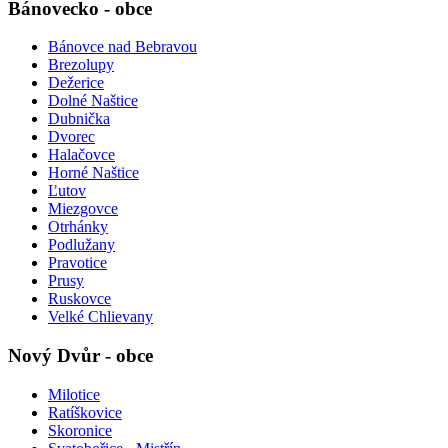
Bánovecko - obce
Bánovce nad Bebravou
Brezolupy
Dežerice
Dolné Naštice
Dubnička
Dvorec
Halačovce
Horné Naštice
Ľutov
Miezgovce
Otrhánky
Podlužany
Pravotice
Prusy
Ruskovce
Velké Chlievany
Nový Dvůr - obce
Milotice
Ratíškovice
Skoronice