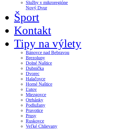
Služby v mikroregióne
Nový Dvur
Šport
Kontakt
Tipy na výlety
Bánovce nad Bebravou
Brezolupy
Dolné Naštice
Dubnička
Dvorec
Halačovce
Horné Naštice
Ľutov
Miezgovce
Otrhánky
Podlužany
Pravotice
Prusy
Ruskovce
Veľké Chlievany