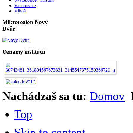
Svatobořice - Mistřín
Vacenovice
Vlkoš
Mikroregión Nový
Dvůr
Oznamy inštitúcií
Nachádzaš sa tu:
Domov
Top
Skip to content