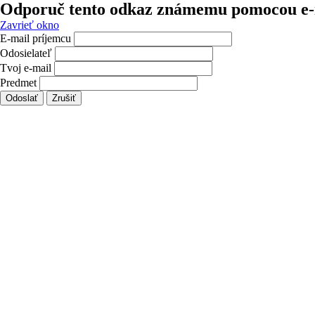
Odporuč tento odkaz známemu pomocou e-
Zavrieť okno
E-mail príjemcu
Odosielateľ
Tvoj e-mail
Predmet
Odoslať
Zrušiť