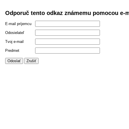
Odporuč tento odkaz známemu pomocou e-m
E-mail príjemcu
Odosielateľ
Tvoj e-mail
Predmet
Odoslať
Zrušiť