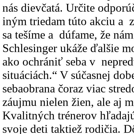
nás dievčatá. Určite odporú
iným triedam túto akciu a 
sa tešíme a dúfame, že nám
Schlesinger ukáže ďalšie m
ako ochrániť seba v nepre
situáciách.“ V súčasnej dobe
sebaobrana čoraz viac str
záujmu nielen žien, ale aj 
Kvalitných trénerov hľadaj
svoje deti taktiež rodičia.