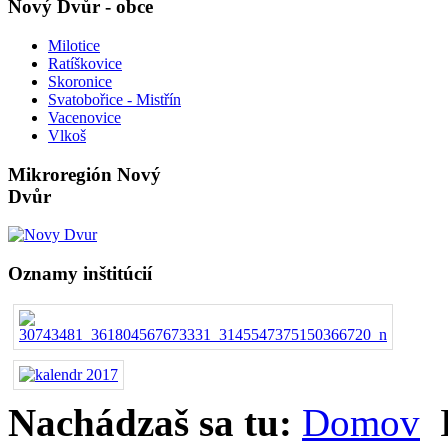
Nový Dvůr - obce
Milotice
Ratíškovice
Skoronice
Svatobořice - Mistřín
Vacenovice
Vlkoš
Mikroregión Nový
Dvůr
Oznamy inštitúcií
Nachádzaš sa tu:
Domov
K