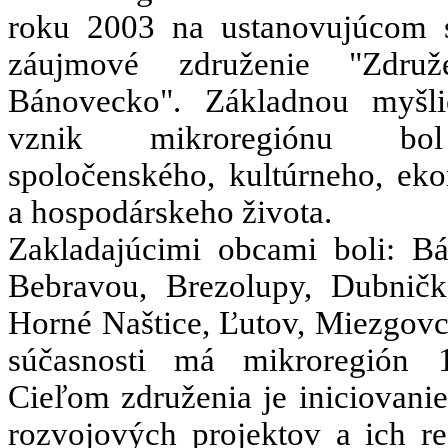
roku 2003 na ustanovujúcom
záujmové združenie "Združ
Bánovecko". Základnou myšl
vznik mikroregiónu bo
spoločenského, kultúrneho, ek
a hospodárskeho života.
Zakladajúcimi obcami boli: B
Bebravou, Brezolupy, Dubničk
Horné Naštice, Ľutov, Miezgovc
súčasnosti má mikroregión 
Cieľom združenia je iniciovani
rozvojových projektov a ich re