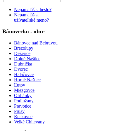
Nepamätáš si heslo?
Nepamätáš si
užívateľské meno?
Bánovecko - obce
Bánovce nad Bebravou
Brezolupy
Dežerice
Dolné Naštice
Dubnička
Dvorec
Halačovce
Horné Naštice
Ľutov
Miezgovce
Otrhánky
Podlužany
Pravotice
Prusy
Ruskovce
Velké Chlievany