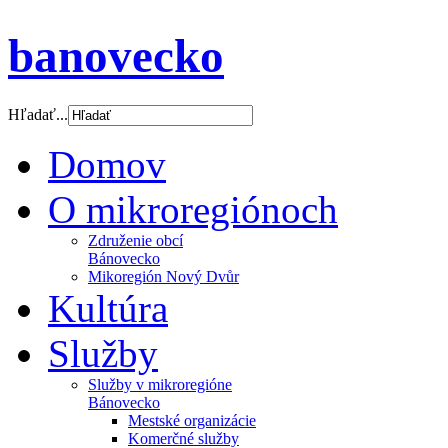
banovecko
Hľadať...
Domov
O mikroregiónoch
Združenie obcí
Bánovecko
Mikoregión Nový Dvůr
Kultúra
Služby
Služby v mikroregióne
Bánovecko
Mestské organizácie
Komerčné služby