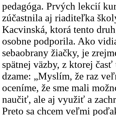
pedagóga. Prvých lekcií ku
zúčastnila aj riaditeľka ško
Kacvinská, ktorá tento druh
osobne podporila. Ako vidi
sebaobrany žiačky, je zrejm
spätnej väzby, z ktorej časť
dzame: „Myslím, že raz ve
oceníme, že sme mali možno
naučiť, ale aj využiť a zachr
Preto sa chcem veľmi poďa