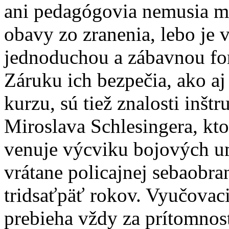
ani pedagógovia nemusia m
obavy zo zranenia, lebo je 
jednoduchou a zábavnou f
Záruku ich bezpečia, ako aj
kurzu, sú tiež znalosti inštr
Miroslava Schlesingera, kto
venuje výcviku bojových u
vrátane policajnej sebaobra
tridsaťpäť rokov. Vyučovac
prebieha vždy za prítomnos