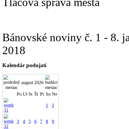
Tlačová správa mesta
Bánovské noviny č. 1 - 8. j
2018
Kalendár podujatí
august 2026
Po
Ut
St
Št
Pi
So
Ne
1
2
3
4
5
6
7
8
9