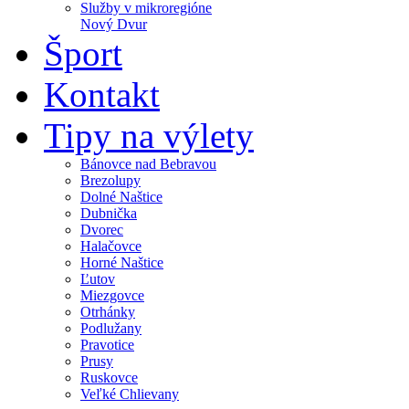
Služby v mikroregióne
Nový Dvur
Šport
Kontakt
Tipy na výlety
Bánovce nad Bebravou
Brezolupy
Dolné Naštice
Dubnička
Dvorec
Halačovce
Horné Naštice
Ľutov
Miezgovce
Otrhánky
Podlužany
Pravotice
Prusy
Ruskovce
Veľké Chlievany