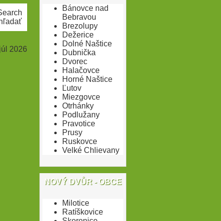
Bánovce nad
Bebravou
hľadať
Brezolupy
Dežerice
Dolné Naštice
 júl 2026
Dubnička
Dvorec
Halačovce
Horné Naštice
Ľutov
Miezgovce
Otrhánky
Podlužany
Pravotice
Prusy
Ruskovce
Velké Chlievany
NOVÝ DVŮR - OBCE
Milotice
Ratíškovice
Skoronice