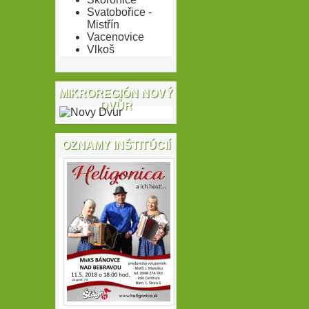
Svatobořice -
Mistřín
Vacenovice
Vlkoš
MIKROREGIÓN NOVÝ
DVŮR
OZNAMY INŠTITÚCIÍ