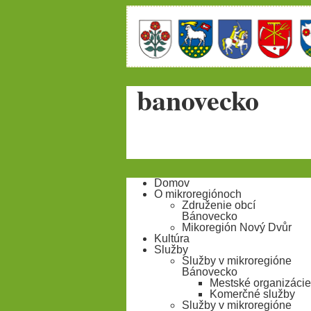
banovecko
Domov
O mikroregiónoch
Združenie obcí
Bánovecko
Mikoregión Nový Dvůr
Kultúra
Služby
Služby v mikroregióne
Bánovecko
Mestské organizácie
Komerčné služby
Služby v mikroregióne