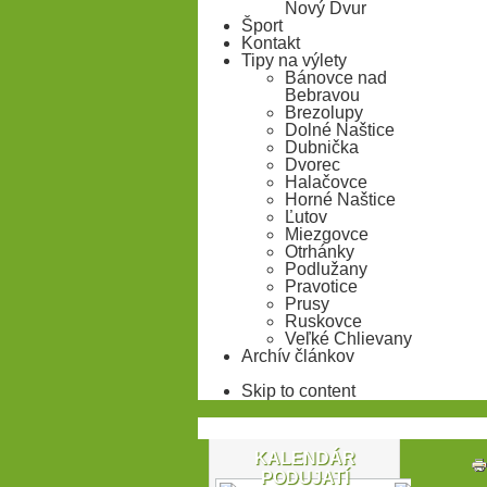
Nový Dvur
Šport
Kontakt
Tipy na výlety
Bánovce nad
Bebravou
Brezolupy
Dolné Naštice
Dubnička
Dvorec
Halačovce
Horné Naštice
Ľutov
Miezgovce
Otrhánky
Podlužany
Pravotice
Prusy
Ruskovce
Veľké Chlievany
Archív článkov
Skip to content
KALENDÁR
PODUJATÍ