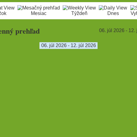
Rok
Mesiac
Týždeň
Dnes
Vy
enný prehľad
06. júl 2026 - 12.
06. júl 2026 - 12. júl 2026