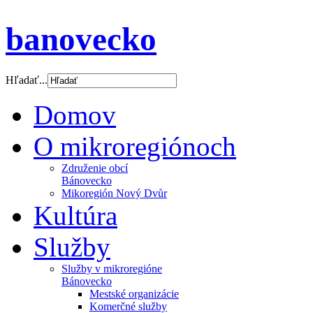
banovecko
Hľadať...
Domov
O mikroregiónoch
Združenie obcí
Bánovecko
Mikoregión Nový Dvůr
Kultúra
Služby
Služby v mikroregióne
Bánovecko
Mestské organizácie
Komerčné služby