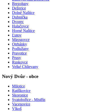
Brezolupy
Dežerice
Dolné Naštice
Dubnička
Dvorec
Halačovce
Horné Naštice
Ľutov
Miezgovce
Otrhánky
Podlužany
Pravotice
Prusy
Ruskovce
Velké Chlievany
Nový Dvůr - obce
Milotice
Ratíškovice
Skoronice
Svatobořice - Mistřín
Vacenovice
Vlkoš