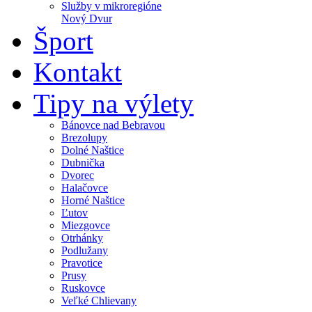
Služby v mikroregióne
Nový Dvur
Šport
Kontakt
Tipy na výlety
Bánovce nad Bebravou
Brezolupy
Dolné Naštice
Dubnička
Dvorec
Halačovce
Horné Naštice
Ľutov
Miezgovce
Otrhánky
Podlužany
Pravotice
Prusy
Ruskovce
Veľké Chlievany