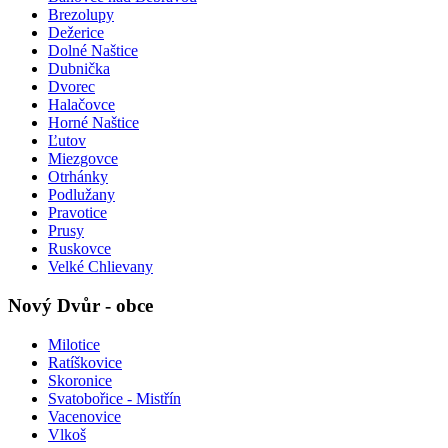
Brezolupy
Dežerice
Dolné Naštice
Dubnička
Dvorec
Halačovce
Horné Naštice
Ľutov
Miezgovce
Otrhánky
Podlužany
Pravotice
Prusy
Ruskovce
Velké Chlievany
Nový Dvůr - obce
Milotice
Ratíškovice
Skoronice
Svatobořice - Mistřín
Vacenovice
Vlkoš