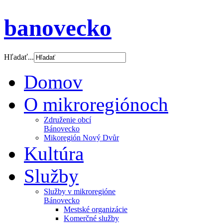
banovecko
Hľadať...
Domov
O mikroregiónoch
Združenie obcí
Bánovecko
Mikoregión Nový Dvůr
Kultúra
Služby
Služby v mikroregióne
Bánovecko
Mestské organizácie
Komerčné služby