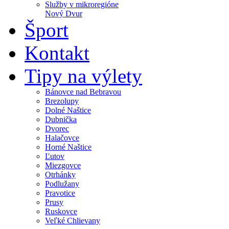
Služby v mikroregióne
Nový Dvur
Šport
Kontakt
Tipy na výlety
Bánovce nad Bebravou
Brezolupy
Dolné Naštice
Dubnička
Dvorec
Halačovce
Horné Naštice
Ľutov
Miezgovce
Otrhánky
Podlužany
Pravotice
Prusy
Ruskovce
Veľké Chlievany