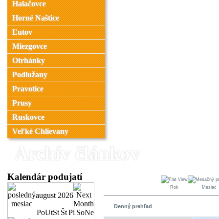
Halačovce
Horné Naštice
Ľutov
Miezgovce
Otrhánky
Podlužany
Pravotice
Prusy
Ruskovce
Veľké Chlievany
Archív článkov
Kalendár podujatí
Rok
Mesiac
august 2026
Denný prehľad
Po
Ut
St
Št
Pi
So
Ne