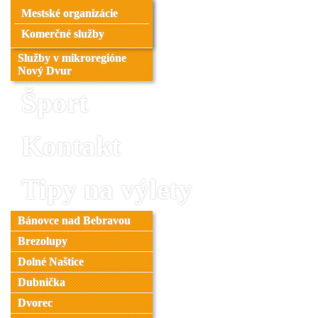
Mestské organizácie
Komerčné služby
Služby v mikroregióne
Nový Dvur
Šport
Kontakt
Tipy na výlety
Bánovce nad Bebravou
Brezolupy
Dolné Naštice
Dubnička
Dvorec