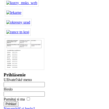
Prihlásenie
Užívateľské meno
Heslo
Pamätaj si ma
Nepamätáš si heslo?