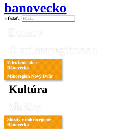
banovecko
Hľadať...
Domov
O mikroregiónoch
Združenie obcí
Bánovecko
Mikoregión Nový Dvůr
Kultúra
Služby
Služby v mikroregióne
Bánovecko