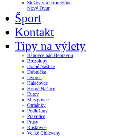
Služby v mikroregióne
Nový Dvur
Šport
Kontakt
Tipy na výlety
Bánovce nad Bebravou
Brezolupy
Dolné Naštice
Dubnička
Dvorec
Halačovce
Horné Naštice
Ľutov
Miezgovce
Otrhánky
Podlužany
Pravotice
Prusy
Ruskovce
Veľké Chlievany