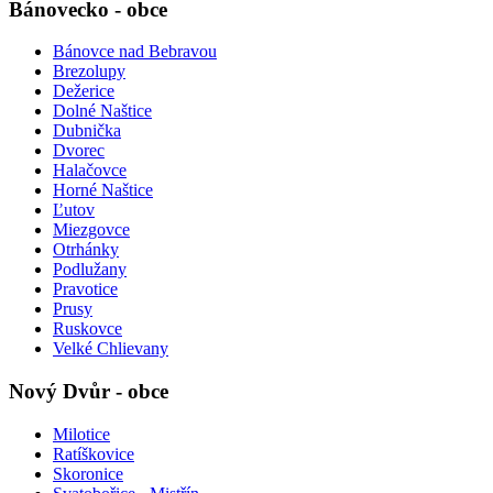
Bánovecko - obce
Bánovce nad Bebravou
Brezolupy
Dežerice
Dolné Naštice
Dubnička
Dvorec
Halačovce
Horné Naštice
Ľutov
Miezgovce
Otrhánky
Podlužany
Pravotice
Prusy
Ruskovce
Velké Chlievany
Nový Dvůr - obce
Milotice
Ratíškovice
Skoronice