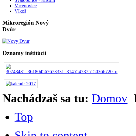
Svatobořice - Mistřín
Vacenovice
Vlkoš
Mikroregión Nový
Dvůr
Oznamy inštitúcií
Nachádzaš sa tu:
Domov
Top
Skip to content