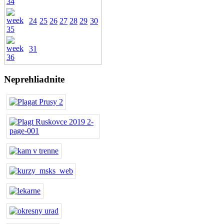
24
25
26
27
28
29
30
31
Neprehliadnite