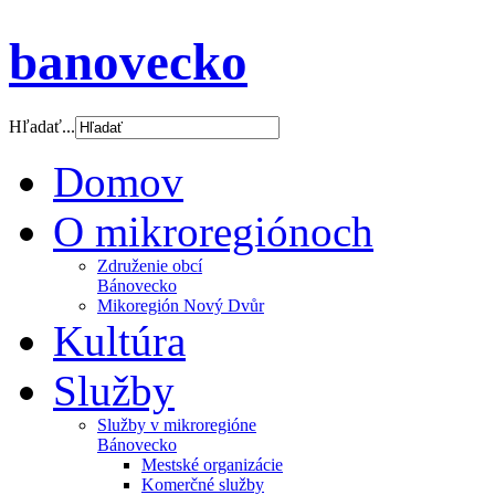
banovecko
Hľadať...
Domov
O mikroregiónoch
Združenie obcí
Bánovecko
Mikoregión Nový Dvůr
Kultúra
Služby
Služby v mikroregióne
Bánovecko
Mestské organizácie
Komerčné služby