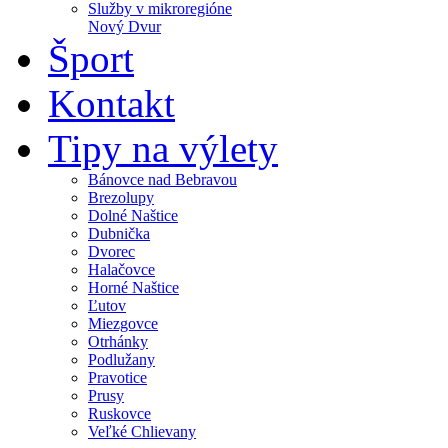
Služby v mikroregióne
Nový Dvur
Šport
Kontakt
Tipy na výlety
Bánovce nad Bebravou
Brezolupy
Dolné Naštice
Dubnička
Dvorec
Halačovce
Horné Naštice
Ľutov
Miezgovce
Otrhánky
Podlužany
Pravotice
Prusy
Ruskovce
Veľké Chlievany