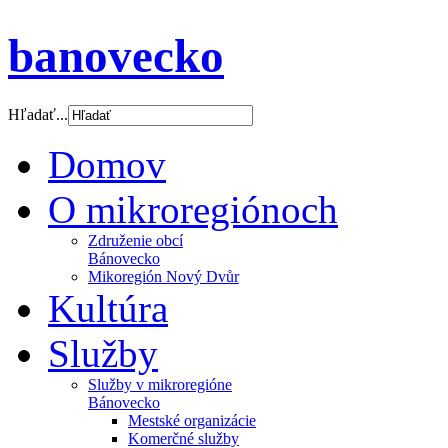
banovecko
Hľadať...
Domov
O mikroregiónoch
Združenie obcí
Bánovecko
Mikoregión Nový Dvůr
Kultúra
Služby
Služby v mikroregióne
Bánovecko
Mestské organizácie
Komerčné služby