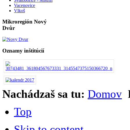
Svatobořice - Mistřín
Vacenovice
Vlkoš
Mikroregión Nový
Dvůr
Oznamy inštitúcií
Nachádzaš sa tu:
Domov
Top
Skip to content