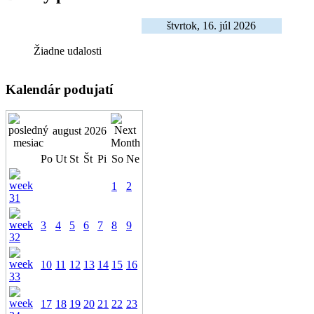
štvrtok, 16. júl 2026
Žiadne udalosti
Kalendár podujatí
august 2026
Po
Ut
St
Št
Pi
So
Ne
1
2
3
4
5
6
7
8
9
10
11
12
13
14
15
16
17
18
19
20
21
22
23