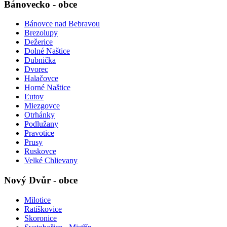
Bánovecko - obce
Bánovce nad Bebravou
Brezolupy
Dežerice
Dolné Naštice
Dubnička
Dvorec
Halačovce
Horné Naštice
Ľutov
Miezgovce
Otrhánky
Podlužany
Pravotice
Prusy
Ruskovce
Velké Chlievany
Nový Dvůr - obce
Milotice
Ratíškovice
Skoronice