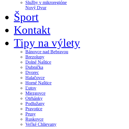
Služby v mikroregióne
Nový Dvur
Šport
Kontakt
Tipy na výlety
Bánovce nad Bebravou
Brezolupy
Dolné Naštice
Dubnička
Dvorec
Halačovce
Horné Naštice
Ľutov
Miezgovce
Otrhánky
Podlužany
Pravotice
Prusy
Ruskovce
Veľké Chlievany