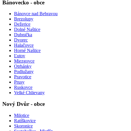
Bánovecko - obce
Bánovce nad Bebravou
Brezolupy
Dežerice
Dolné Naštice
Dubnička
Dvorec
Halačovce
Horné Naštice
Ľutov
Miezgovce
Otrhánky
Podlužany
Pravotice
Prusy
Ruskovce
Velké Chlievany
Nový Dvůr - obce
Milotice
Ratíškovice
Skoronice