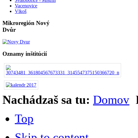
Svatobořice - Mistřín
Vacenovice
Vlkoš
Mikroregión Nový
Dvůr
Oznamy inštitúcií
Nachádzaš sa tu:
Domov
Top
Skip to content