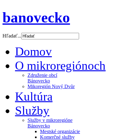
banovecko
Hľadať...
Domov
O mikroregiónoch
Združenie obcí
Bánovecko
Mikoregión Nový Dvůr
Kultúra
Služby
Služby v mikroregióne
Bánovecko
Mestské organizácie
Komerčné služby