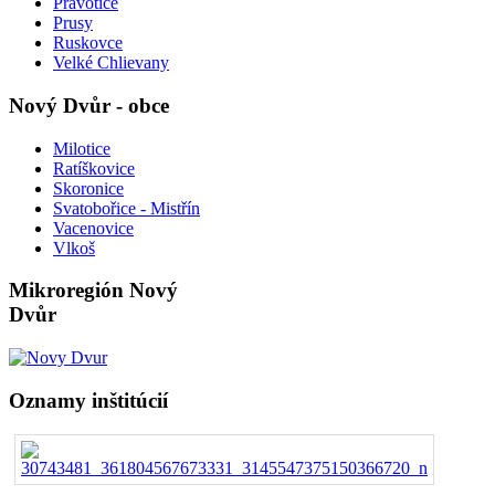
Pravotice
Prusy
Ruskovce
Velké Chlievany
Nový Dvůr - obce
Milotice
Ratíškovice
Skoronice
Svatobořice - Mistřín
Vacenovice
Vlkoš
Mikroregión Nový
Dvůr
Oznamy inštitúcií