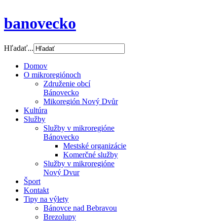
banovecko
Hľadať...
Domov
O mikroregiónoch
Združenie obcí
Bánovecko
Mikoregión Nový Dvůr
Kultúra
Služby
Služby v mikroregióne
Bánovecko
Mestské organizácie
Komerčné služby
Služby v mikroregióne
Nový Dvur
Šport
Kontakt
Tipy na výlety
Bánovce nad Bebravou
Brezolupy