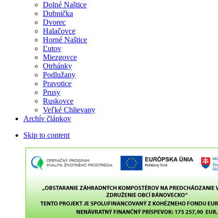
Dolné Naštice
Dubnička
Dvorec
Halačovce
Horné Naštice
Ľutov
Miezgovce
Otrhánky
Podlužany
Pravotice
Prusy
Ruskovce
Veľké Chlievany
Archív článkov
Skip to content