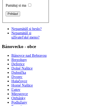
Pamätaj si ma
Nepamätáš si heslo?
Nepamätáš si
užívateľské meno?
Bánovecko - obce
Bánovce nad Bebravou
Brezolupy
Dežerice
Dolné Naštice
Dubnička
Dvorec
Halačovce
Horné Naštice
Ľutov
Miezgovce
Otrhánky
Podlužany