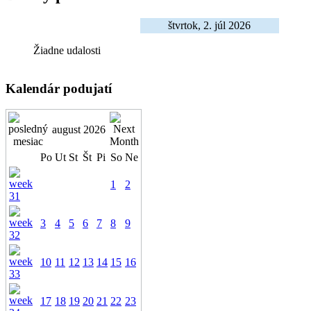
štvrtok, 2. júl 2026
Žiadne udalosti
Kalendár podujatí
august 2026
Po
Ut
St
Št
Pi
So
Ne
1
2
3
4
5
6
7
8
9
10
11
12
13
14
15
16
17
18
19
20
21
22
23