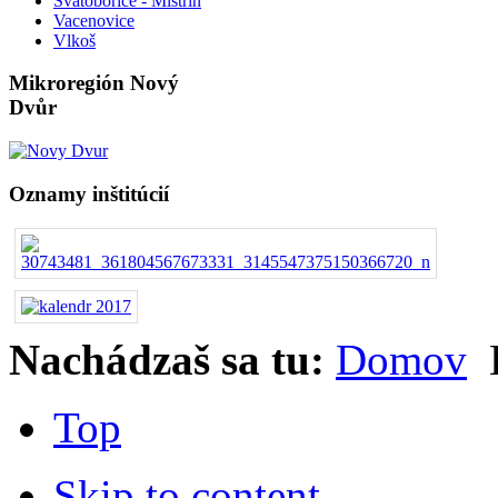
Svatobořice - Mistřín
Vacenovice
Vlkoš
Mikroregión Nový
Dvůr
Oznamy inštitúcií
Nachádzaš sa tu:
Domov
Top
Skip to content