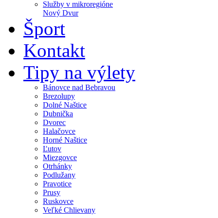
Služby v mikroregióne
Nový Dvur
Šport
Kontakt
Tipy na výlety
Bánovce nad Bebravou
Brezolupy
Dolné Naštice
Dubnička
Dvorec
Halačovce
Horné Naštice
Ľutov
Miezgovce
Otrhánky
Podlužany
Pravotice
Prusy
Ruskovce
Veľké Chlievany