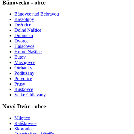
Bánovecko - obce
Bánovce nad Bebravou
Brezolupy
Dežerice
Dolné Naštice
Dubnička
Dvorec
Halačovce
Horné Naštice
Ľutov
Miezgovce
Otrhánky
Podlužany
Pravotice
Prusy
Ruskovce
Velké Chlievany
Nový Dvůr - obce
Milotice
Ratíškovice
Skoronice