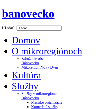
banovecko
Hľadať...
Domov
O mikroregiónoch
Združenie obcí
Bánovecko
Mikoregión Nový Dvůr
Kultúra
Služby
Služby v mikroregióne
Bánovecko
Mestské organizácie
Komerčné služby