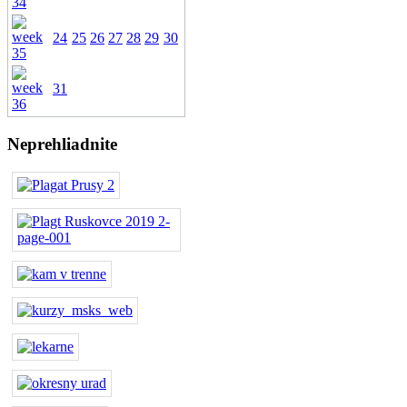
24
25
26
27
28
29
30
31
Neprehliadnite