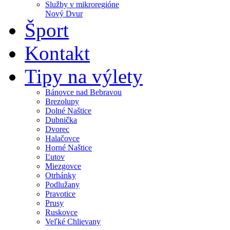
Služby v mikroregióne
Nový Dvur
Šport
Kontakt
Tipy na výlety
Bánovce nad Bebravou
Brezolupy
Dolné Naštice
Dubnička
Dvorec
Halačovce
Horné Naštice
Ľutov
Miezgovce
Otrhánky
Podlužany
Pravotice
Prusy
Ruskovce
Veľké Chlievany