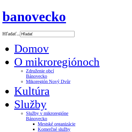
banovecko
Hľadať...
Domov
O mikroregiónoch
Združenie obcí
Bánovecko
Mikoregión Nový Dvůr
Kultúra
Služby
Služby v mikroregióne
Bánovecko
Mestské organizácie
Komerčné služby