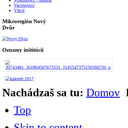
Svatobořice - Mistřín
Vacenovice
Vlkoš
Mikroregión Nový
Dvůr
Oznamy inštitúcií
Nachádzaš sa tu:
Domov
Top
Skip to content