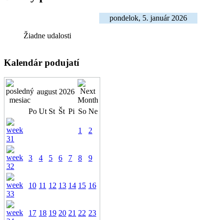
pondelok, 5. január 2026
Žiadne udalosti
Kalendár podujatí
august 2026
Po
Ut
St
Št
Pi
So
Ne
1
2
3
4
5
6
7
8
9
10
11
12
13
14
15
16
17
18
19
20
21
22
23