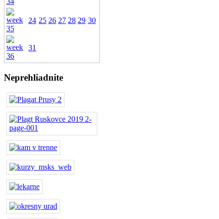
24
25
26
27
28
29
30
31
Neprehliadnite