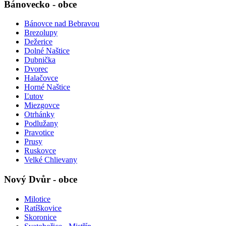
Bánovecko - obce
Bánovce nad Bebravou
Brezolupy
Dežerice
Dolné Naštice
Dubnička
Dvorec
Halačovce
Horné Naštice
Ľutov
Miezgovce
Otrhánky
Podlužany
Pravotice
Prusy
Ruskovce
Velké Chlievany
Nový Dvůr - obce
Milotice
Ratíškovice
Skoronice