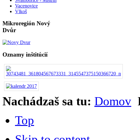
Svatobořice - Mistřín
Vacenovice
Vlkoš
Mikroregión Nový
Dvůr
Oznamy inštitúcií
Nachádzaš sa tu:
Domov
Top
Skip to content