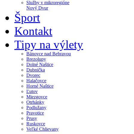
Služby v mikroregióne
Nový Dvur
Šport
Kontakt
Tipy na výlety
Bánovce nad Bebravou
Brezolupy
Dolné Naštice
Dubnička
Dvorec
Halačovce
Horné Naštice
Ľutov
Miezgovce
Otrhánky
Podlužany
Pravotice
Prusy
Ruskovce
Veľké Chlievany