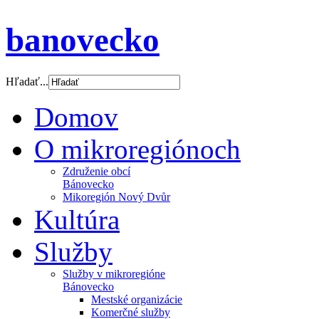
banovecko
Hľadať...
Domov
O mikroregiónoch
Združenie obcí
Bánovecko
Mikoregión Nový Dvůr
Kultúra
Služby
Služby v mikroregióne
Bánovecko
Mestské organizácie
Komerčné služby