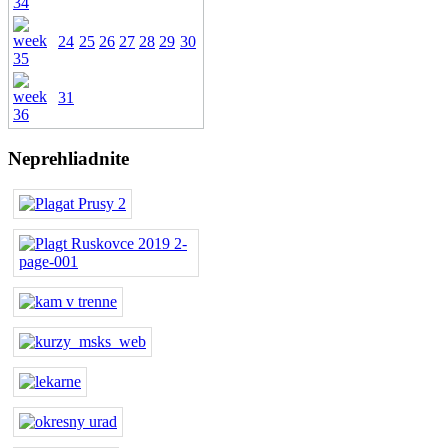
24
25
26
27
28
29
30
31
Neprehliadnite