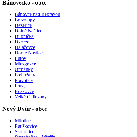
Bánovecko - obce
Bánovce nad Bebravou
Brezolupy
Dežerice
Dolné Naštice
Dubnička
Dvorec
Halačovce
Horné Naštice
Ľutov
Miezgovce
Otrhánky
Podlužany
Pravotice
Prusy
Ruskovce
Velké Chlievany
Nový Dvůr - obce
Milotice
Ratíškovice
Skoronice