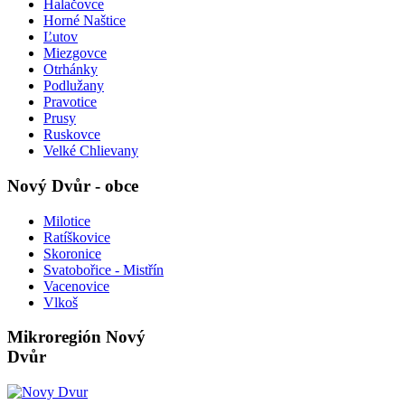
Halačovce
Horné Naštice
Ľutov
Miezgovce
Otrhánky
Podlužany
Pravotice
Prusy
Ruskovce
Velké Chlievany
Nový Dvůr - obce
Milotice
Ratíškovice
Skoronice
Svatobořice - Mistřín
Vacenovice
Vlkoš
Mikroregión Nový
Dvůr