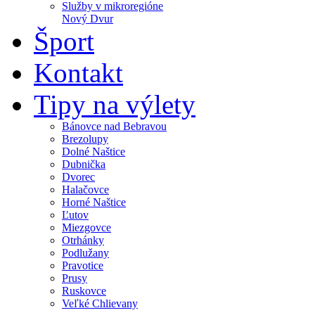
Služby v mikroregióne
Nový Dvur
Šport
Kontakt
Tipy na výlety
Bánovce nad Bebravou
Brezolupy
Dolné Naštice
Dubnička
Dvorec
Halačovce
Horné Naštice
Ľutov
Miezgovce
Otrhánky
Podlužany
Pravotice
Prusy
Ruskovce
Veľké Chlievany