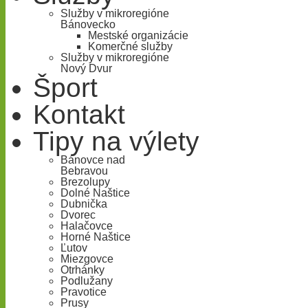
Služby v mikroregióne
Bánovecko
Mestské organizácie
Komerčné služby
Služby v mikroregióne
Nový Dvur
Šport
Kontakt
Tipy na výlety
Bánovce nad
Bebravou
Brezolupy
Dolné Naštice
Dubnička
Dvorec
Halačovce
Horné Naštice
Ľutov
Miezgovce
Otrhánky
Podlužany
Pravotice
Prusy