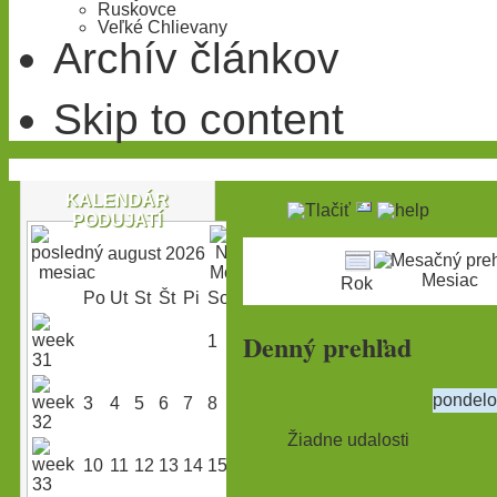
Ruskovce
Veľké Chlievany
Archív článkov
Skip to content
KALENDÁR
PODUJATÍ
august 2026
Mesiac
Rok
Po
Ut
St
Št
Pi
So
Ne
Denný prehľad
1
2
pondelo
3
4
5
6
7
8
9
Žiadne udalosti
10
11
12
13
14
15
16