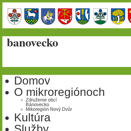
banovecko
Domov
O mikroregiónoch
Združenie obcí
Bánovecko
Mikoregión Nový Dvůr
Kultúra
Služby