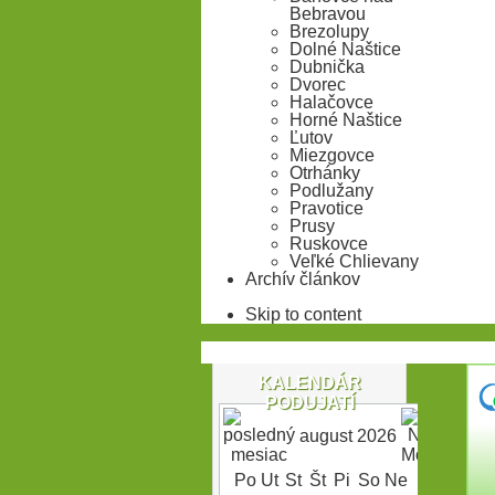
Bebravou
Brezolupy
Dolné Naštice
Dubnička
Dvorec
Halačovce
Horné Naštice
Ľutov
Miezgovce
Otrhánky
Podlužany
Pravotice
Prusy
Ruskovce
Veľké Chlievany
Archív článkov
Skip to content
KALENDÁR
PODUJATÍ
august 2026
Po
Ut
St
Št
Pi
So
Ne