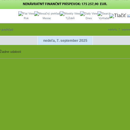
Rok
Mesiac
Týždeň
Dnes
Vyhľadať
 prehľad
nedeľa, 7. septe
nedeľa, 7. september 2025
Žiadne udalosti