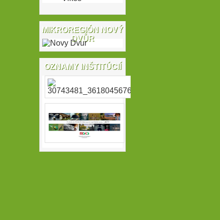
MIKROREGIÓN NOVÝ
DVŮR
OZNAMY INŠTITÚCIÍ