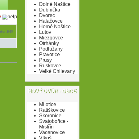
Dolné Naštice
Dubnička
Dvorec
Halačovce
Horné Naštice
Ľutov
mber 2025
Miezgovce
Otrhánky
Podlužany
Pravotice
Prusy
Ruskovce
Velké Chlievany
NOVÝ DVŮR - OBCE
Milotice
Ratíškovice
Skoronice
Svatobořice -
Mistřín
Vacenovice
Vlkoš