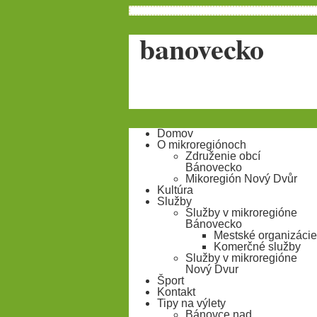
banovecko
Domov
O mikroregiónoch
Združenie obcí
Bánovecko
Mikoregión Nový Dvůr
Kultúra
Služby
Služby v mikroregióne
Bánovecko
Mestské organizácie
Komerčné služby
Služby v mikroregióne
Nový Dvur
Šport
Kontakt
Tipy na výlety
Bánovce nad