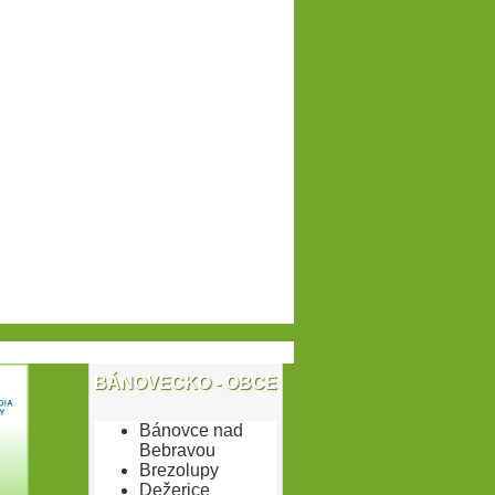
BÁNOVECKO - OBCE
Bánovce nad
Bebravou
Brezolupy
Dežerice