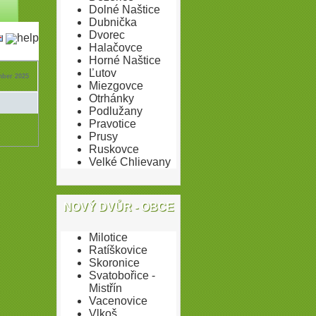
Dolné Naštice
Dubnička
Dvorec
Halačovce
Horné Naštice
Ľutov
ember 2025
Miezgovce
Otrhánky
Podlužany
Pravotice
Prusy
Ruskovce
Velké Chlievany
NOVÝ DVŮR - OBCE
Milotice
Ratíškovice
Skoronice
Svatobořice -
Mistřín
Vacenovice
Vlkoš