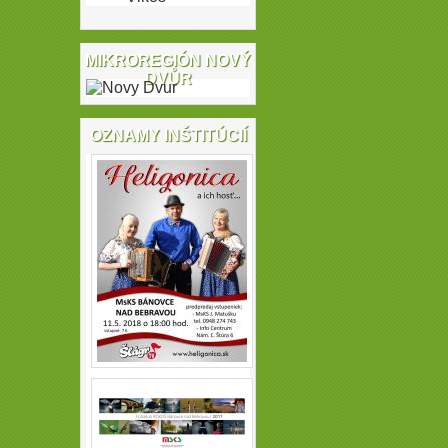
MIKROREGIÓN NOVÝ
DVŮR
OZNAMY INŠTITÚCIÍ