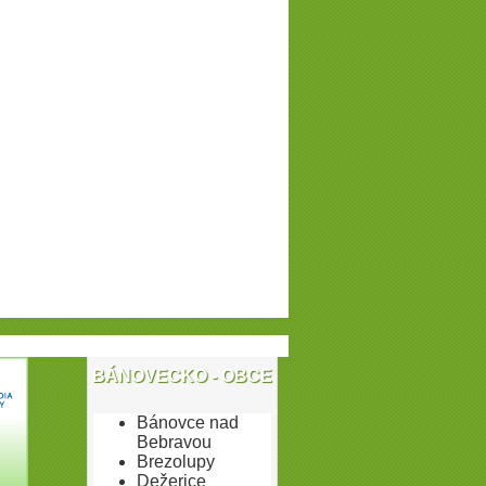
BÁNOVECKO - OBCE
Bánovce nad
Bebravou
Brezolupy
Dežerice