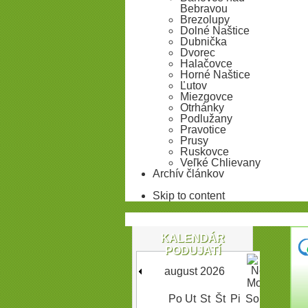
Bebravou
Brezolupy
Dolné Naštice
Dubnička
Dvorec
Halačovce
Horné Naštice
Ľutov
Miezgovce
Otrhánky
Podlužany
Pravotice
Prusy
Ruskovce
Veľké Chlievany
Archív článkov
Skip to content
KALENDÁR
PODUJATÍ
august 2026
Po
Ut
St
Št
Pi
So
Ne