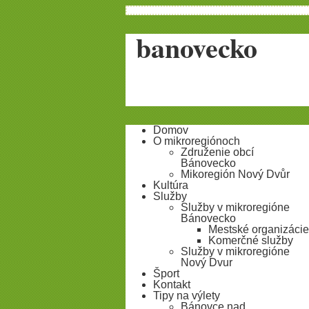
banovecko
Domov
O mikroregiónoch
Združenie obcí
Bánovecko
Mikoregión Nový Dvůr
Kultúra
Služby
Služby v mikroregióne
Bánovecko
Mestské organizácie
Komerčné služby
Služby v mikroregióne
Nový Dvur
Šport
Kontakt
Tipy na výlety
Bánovce nad