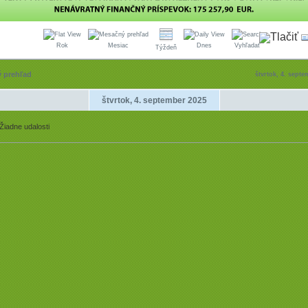
Rok
Mesiac
Dnes
Vyhľadať
Týždeň
 prehľad
štvrtok, 4. sept
štvrtok, 4. september 2025
Žiadne udalosti